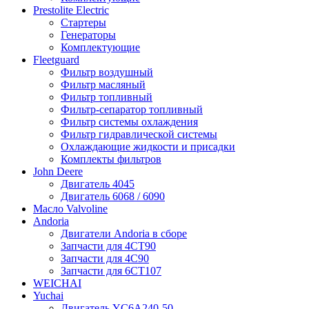
Prestolite Electric
Стартеры
Генераторы
Комплектующие
Fleetguard
Фильтр воздушный
Фильтр масляный
Фильтр топливный
Фильтр-сепаратор топливный
Фильтр системы охлаждения
Фильтр гидравлической системы
Охлаждающие жидкости и присадки
Комплекты фильтров
John Deere
Двигатель 4045
Двигатель 6068 / 6090
Масло Valvoline
Andoria
Двигатели Andoria в сборе
Запчасти для 4CT90
Запчасти для 4С90
Запчасти для 6CT107
WEICHAI
Yuchai
Двигатель YC6A240-50