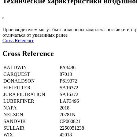
Технические характеристики воздушно
Производителем могут быть изменены комплект поставки и стр
отличаться от указанных ранее
Сross Reference
Сross Reference
BALDWIN
PA3496
CARQUEST
87018
DONALDSON
P619372
HIFI FILTER
SA16372
JURA FILTRATION
SA16372
LUBERFINER
LAF3496
NAPA
2018
NELSON
70781N
SANDVIK
CP000821
SULLAIR
2250051238
WIX
42018