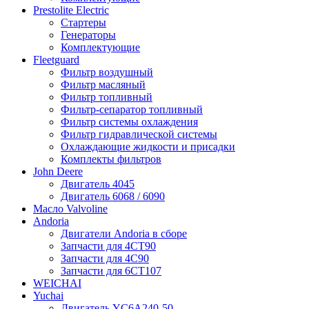
Prestolite Electric
Стартеры
Генераторы
Комплектующие
Fleetguard
Фильтр воздушный
Фильтр масляный
Фильтр топливный
Фильтр-сепаратор топливный
Фильтр системы охлаждения
Фильтр гидравлической системы
Охлаждающие жидкости и присадки
Комплекты фильтров
John Deere
Двигатель 4045
Двигатель 6068 / 6090
Масло Valvoline
Andoria
Двигатели Andoria в сборе
Запчасти для 4CT90
Запчасти для 4С90
Запчасти для 6CT107
WEICHAI
Yuchai
Двигатель YC6A240-50