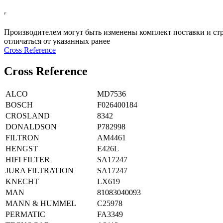
Производителем могут быть изменены комплект поставки и стр
отличаться от указанных ранее
Сross Reference
Сross Reference
ALCO
MD7536
BOSCH
F026400184
CROSLAND
8342
DONALDSON
P782998
FILTRON
AM4461
HENGST
E426L
HIFI FILTER
SA17247
JURA FILTRATION
SA17247
KNECHT
LX619
MAN
81083040093
MANN & HUMMEL
C25978
PERMATIC
FA3349