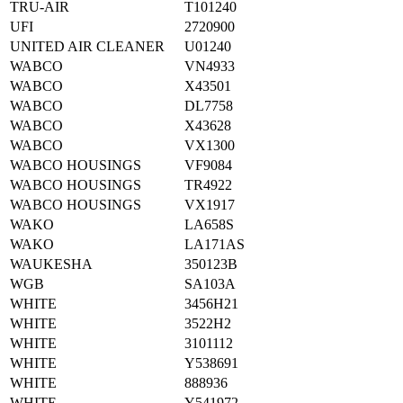
TRU-AIR
T101240
UFI
2720900
UNITED AIR CLEANER
U01240
WABCO
VN4933
WABCO
X43501
WABCO
DL7758
WABCO
X43628
WABCO
VX1300
WABCO HOUSINGS
VF9084
WABCO HOUSINGS
TR4922
WABCO HOUSINGS
VX1917
WAKO
LA658S
WAKO
LA171AS
WAUKESHA
350123B
WGB
SA103A
WHITE
3456H21
WHITE
3522H2
WHITE
3101112
WHITE
Y538691
WHITE
888936
WHITE
Y541972