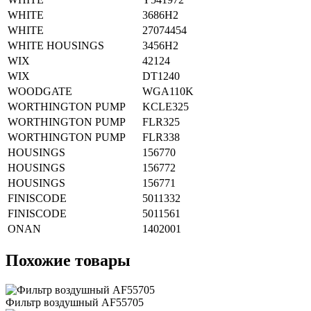
WHITE
3686H2
WHITE
27074454
WHITE HOUSINGS
3456H2
WIX
42124
WIX
DT1240
WOODGATE
WGA110K
WORTHINGTON PUMP
KCLE325
WORTHINGTON PUMP
FLR325
WORTHINGTON PUMP
FLR338
HOUSINGS
156770
HOUSINGS
156772
HOUSINGS
156771
FINISCODE
5011332
FINISCODE
5011561
ONAN
1402001
Похожие товары
Фильтр воздушный AF55705