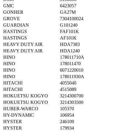
GMC
6423057
GONHER
GA27M
GROVE
7304100024
GUARDIAN
G101240
HASTINGS
FAF101K
HASTINGS
AF101K
HEAVY DUTY AIR
HDA7383
HEAVY DUTY AIR
HDA1240
HINO
178011710A
HINO
178011470
HINO
6071220010
HINO
178011930A
HITACHI
4055040
HITACHI
4515089
HOKUETSU KOGYO
3214300700
HOKUETSU KOGYO
3214303500
HUBER-WARCO
105370
HY-DYNAMIC
106954
HYSTER
246109
HYSTER
179934