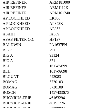
AIR REFINER
ARM181000
AIR REFINER
ARM1112K
AIR REFINER
ARM101240
AP LOCKHEED
LK853
AP LOCKHEED
AP853K
AP LOCKHEED
AP853
ASAHI
IA369
ASAS FILTER CO.
HF137
BALDWIN
PA1637FN
BIG A
291
BIG A
93124
BIG A
371
BLH
161WA699
BLH
161WA698
BLOUNT
542083
BOMAG
5730103
BOMAG
5730109
BOSCH
1457433676
BUCYRUS-ERIE
46163294
BUCYRUS-ERIE
46151726