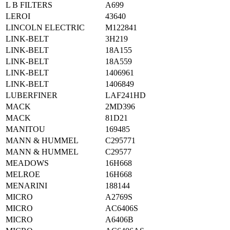
L B FILTERS
A699
LEROI
43640
LINCOLN ELECTRIC
M122841
LINK-BELT
3H219
LINK-BELT
18A155
LINK-BELT
18A559
LINK-BELT
1406961
LINK-BELT
1406849
LUBERFINER
LAF241HD
MACK
2MD396
MACK
81D21
MANITOU
169485
MANN & HUMMEL
C295771
MANN & HUMMEL
C29577
MEADOWS
16H668
MELROE
16H668
MENARINI
188144
MICRO
A2769S
MICRO
AC6406S
MICRO
A6406B