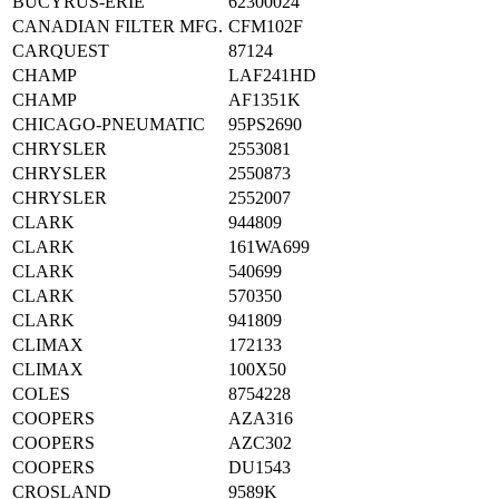
BUCYRUS-ERIE
62300024
CANADIAN FILTER MFG.
CFM102F
CARQUEST
87124
CHAMP
LAF241HD
CHAMP
AF1351K
CHICAGO-PNEUMATIC
95PS2690
CHRYSLER
2553081
CHRYSLER
2550873
CHRYSLER
2552007
CLARK
944809
CLARK
161WA699
CLARK
540699
CLARK
570350
CLARK
941809
CLIMAX
172133
CLIMAX
100X50
COLES
8754228
COOPERS
AZA316
COOPERS
AZC302
COOPERS
DU1543
CROSLAND
9589K