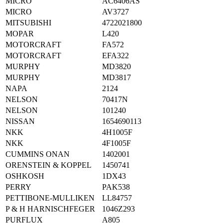
MICRO
AC6406AS
MICRO
AV3727
MITSUBISHI
4722021800
MOPAR
L420
MOTORCRAFT
FA572
MOTORCRAFT
EFA322
MURPHY
MD3820
MURPHY
MD3817
NAPA
2124
NELSON
70417N
NELSON
101240
NISSAN
1654690113
NKK
4H1005F
NKK
4F1005F
CUMMINS ONAN
1402001
ORENSTEIN & KOPPEL
1450741
OSHKOSH
1DX43
PERRY
PAK538
PETTIBONE-MULLIKEN
LL84757
P & H HARNISCHFEGER
1046Z293
PURFLUX
A805