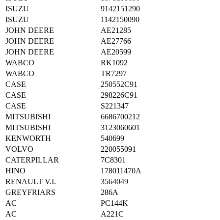
ISUZU
9142151290
ISUZU
1142150090
JOHN DEERE
AE21285
JOHN DEERE
AE27766
JOHN DEERE
AE20599
WABCO
RK1092
WABCO
TR7297
CASE
250552C91
CASE
298226C91
CASE
S221347
MITSUBISHI
6686700212
MITSUBISHI
3123060601
KENWORTH
540699
VOLVO
220055091
CATERPILLAR
7C8301
HINO
178011470A
RENAULT V.I.
3564049
GREYFRIARS
286A
AC
PC144K
AC
A221C