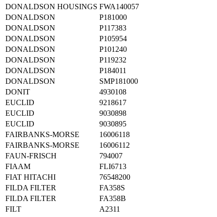
DONALDSON HOUSINGS
FWA140057
DONALDSON
P181000
DONALDSON
P117383
DONALDSON
P105954
DONALDSON
P101240
DONALDSON
P119232
DONALDSON
P184011
DONALDSON
SMP181000
DONIT
4930108
EUCLID
9218617
EUCLID
9030898
EUCLID
9030895
FAIRBANKS-MORSE
16006118
FAIRBANKS-MORSE
16006112
FAUN-FRISCH
794007
FIAAM
FLI6713
FIAT HITACHI
76548200
FILDA FILTER
FA358S
FILDA FILTER
FA358B
FILT
A2311