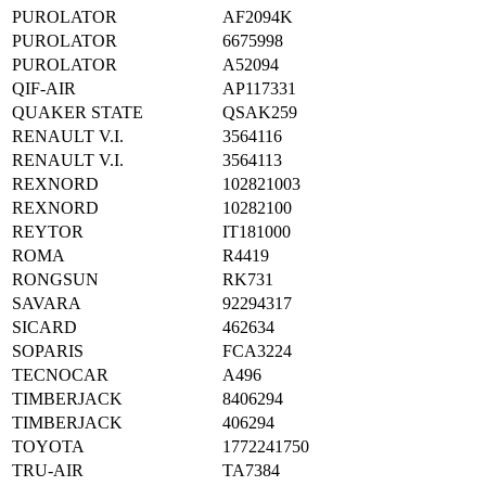
PUROLATOR
AF2094K
PUROLATOR
6675998
PUROLATOR
A52094
QIF-AIR
AP117331
QUAKER STATE
QSAK259
RENAULT V.I.
3564116
RENAULT V.I.
3564113
REXNORD
102821003
REXNORD
10282100
REYTOR
IT181000
ROMA
R4419
RONGSUN
RK731
SAVARA
92294317
SICARD
462634
SOPARIS
FCA3224
TECNOCAR
A496
TIMBERJACK
8406294
TIMBERJACK
406294
TOYOTA
1772241750
TRU-AIR
TA7384