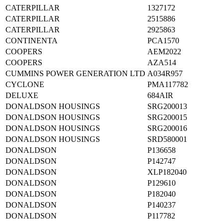
CATERPILLAR
1327172
CATERPILLAR
2515886
CATERPILLAR
2925863
CONTINENTA
PCA1570
COOPERS
AEM2022
COOPERS
AZA514
CUMMINS POWER GENERATION LTD
A034R957
CYCLONE
PMA117782
DELUXE
684AIR
DONALDSON HOUSINGS
SRG200013
DONALDSON HOUSINGS
SRG200015
DONALDSON HOUSINGS
SRG200016
DONALDSON HOUSINGS
SRD580001
DONALDSON
P136658
DONALDSON
P142747
DONALDSON
XLP182040
DONALDSON
P129610
DONALDSON
P182040
DONALDSON
P140237
DONALDSON
P117782