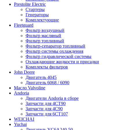
Prestolite Electric
Стартеры
Генераторы
Комплектующие
Fleetguard
Фильтр воздушный
Фильтр масляный
Фильтр топливный
Фильтр-сепаратор топливный
Фильтр системы охлаждения
Фильтр гидравлической системы
Охлаждающие жидкости и присадки
Комплекты фильтров
John Deere
Двигатель 4045
Двигатель 6068 / 6090
Масло Valvoline
Andoria
Двигатели Andoria в сборе
Запчасти для 4CT90
Запчасти для 4С90
Запчасти для 6CT107
WEICHAI
Yuchai
Двигатель YC6A240-50