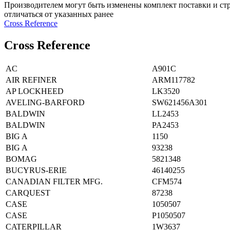
Производителем могут быть изменены комплект поставки и стр
отличаться от указанных ранее
Сross Reference
Сross Reference
AC
A901C
AIR REFINER
ARM117782
AP LOCKHEED
LK3520
AVELING-BARFORD
SW621456A301
BALDWIN
LL2453
BALDWIN
PA2453
BIG A
1150
BIG A
93238
BOMAG
5821348
BUCYRUS-ERIE
46140255
CANADIAN FILTER MFG.
CFM574
CARQUEST
87238
CASE
1050507
CASE
P1050507
CATERPILLAR
1W3637