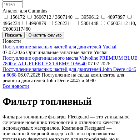
Аналог для Cummins
156172
3606712 / 3607140
3959612
4897897
4964234
4990879
5262311
5301448
C6003112110,
C6003117460
Новости
Поступление запасных частей для двигателей Yuchai
07.07.2026
Оригинальные запасные части Yuchai
Поступление оригинального масла Valvoline PREMIUM BLUE
7800 и ALL FLEET EXTREME 10W-40
07.07.2026
Поступление запасных частей для двигателей John Deere 4045
и 6068
06.07.2026
Поступление на склад комплектов для
ремонта двигателей John Deere 4045 и 6090
Все новости
Фильтр топливный
Фильтры топливные фильтры Fleetguard — это уникальное
сочетание новейших технологий и отличного качества
используемых материалов. Компания Fleetguard —
признанный мировой лидер в области производства
топливных фильтров не только для автомобилей, но и