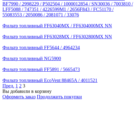
BF7990 / 2998229 / P502504 / 1000012854 / SN30036 / 7003810 /
LFF5088 / 747351 / 4226599M1 / 2656F843 / FC51170 /
55083553 / 2050086 / 2081071 / 33076
Фильтр топливный FF63040MX / FF6304000MX NN
Фильтр топливный FF63028MX / FF6302800MX NN
Фильтр топливный FF5644 / 4964234
Фильтр топливный NG5900
Фильтр топливный FF5891 / 5665473
Фильтр топливный EcoVent 88465A / 4011521
Пред.
1
2
3
Вы добавили в корзину
Оформить заказ
Продолжить покупки