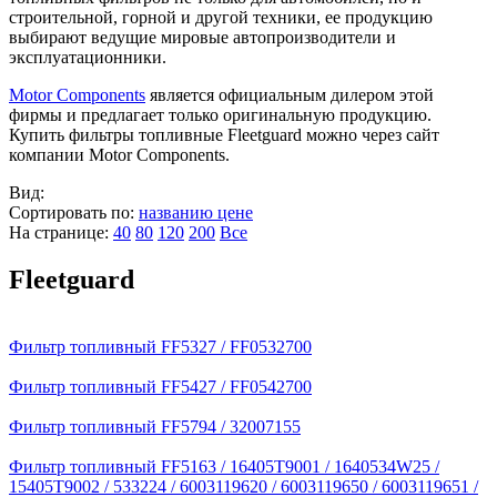
строительной, горной и другой техники, ее продукцию
выбирают ведущие мировые автопроизводители и
эксплуатационники.
Motor Components
является официальным дилером этой
фирмы и предлагает только оригинальную продукцию.
Купить фильтры топливные Fleetguard можно через сайт
компании Motor Components.
Вид:
Сортировать по:
названию
цене
На странице:
40
80
120
200
Все
Fleetguard
Фильтр топливный FF5327 / FF0532700
Фильтр топливный FF5427 / FF0542700
Фильтр топливный FF5794 / 32007155
Фильтр топливный FF5163 / 16405T9001 / 1640534W25 /
15405T9002 / 533224 / 6003119620 / 6003119650 / 6003119651 /