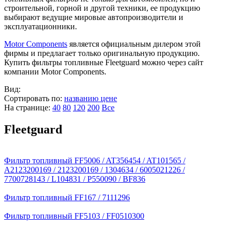
строительной, горной и другой техники, ее продукцию
выбирают ведущие мировые автопроизводители и
эксплуатационники.
Motor Components
является официальным дилером этой
фирмы и предлагает только оригинальную продукцию.
Купить фильтры топливные Fleetguard можно через сайт
компании Motor Components.
Вид:
Сортировать по:
названию
цене
На странице:
40
80
120
200
Все
Fleetguard
Фильтр топливный FF5006 / AT356454 / AT101565 /
A2123200169 / 2123200169 / 1304634 / 6005021226 /
7700728143 / L104831 / P550090 / BF836
Фильтр топливный FF167 / 7111296
Фильтр топливный FF5103 / FF0510300