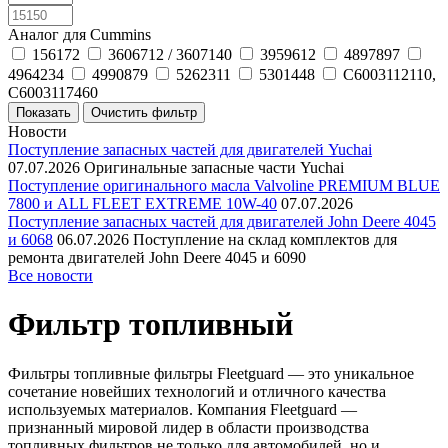
Аналог для Cummins
156172
3606712 / 3607140
3959612
4897897
4964234
4990879
5262311
5301448
C6003112110,
C6003117460
Новости
Поступление запасных частей для двигателей Yuchai
07.07.2026
Оригинальные запасные части Yuchai
Поступление оригинального масла Valvoline PREMIUM BLUE
7800 и ALL FLEET EXTREME 10W-40
07.07.2026
Поступление запасных частей для двигателей John Deere 4045
и 6068
06.07.2026
Поступление на склад комплектов для
ремонта двигателей John Deere 4045 и 6090
Все новости
Фильтр топливный
Фильтры топливные фильтры Fleetguard — это уникальное
сочетание новейших технологий и отличного качества
используемых материалов. Компания Fleetguard —
признанный мировой лидер в области производства
топливных фильтров не только для автомобилей, но и