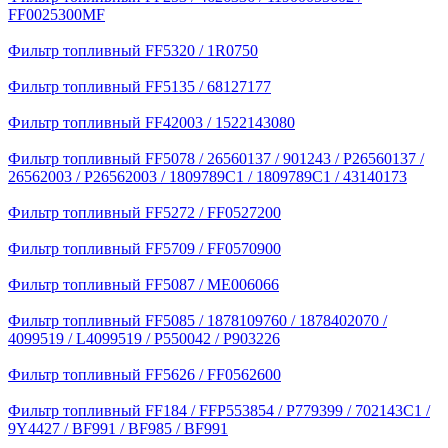
FF0025300MF
Фильтр топливный FF5320 / 1R0750
Фильтр топливный FF5135 / 68127177
Фильтр топливный FF42003 / 1522143080
Фильтр топливный FF5078 / 26560137 / 901243 / P26560137 /
26562003 / P26562003 / 1809789C1 / 1809789C1 / 43140173
Фильтр топливный FF5272 / FF0527200
Фильтр топливный FF5709 / FF0570900
Фильтр топливный FF5087 / ME006066
Фильтр топливный FF5085 / 1878109760 / 1878402070 /
4099519 / L4099519 / P550042 / P903226
Фильтр топливный FF5626 / FF0562600
Фильтр топливный FF184 / FFP553854 / P779399 / 702143C1 /
9Y4427 / BF991 / BF985 / BF991