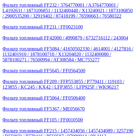
Фильтр топливный FF232 / 3764770001 / A3764770001 /
L4192631 / 1873106851 / 1132400440 / X13240021 / 1873106850
/ 2900535200 / 32919402 / 87418199 / 76590663 / 76580322
Фильтр топливный FF231 / FF0023100
Фильтр топливный FF42000 / 4990879 / 6732716112 / 243004
Фильтр топливный FF5084 / 41650502330 / 4614001 / 4127816 /
1132401910 / 1878100710 / X13204020 / 1132400080 /
5878100271 / 76500994 / AT308584 / MC755277
Фильтр топливный FF5645 / FF0564500
Фильтр топливный FF209 / FFP553855 / P779411 / 119103 /
123855 / KC245 / KX42 / LFP3855 / LFP925F / WK96217
Фильтр топливный FF5064 / FF0506400
Фильтр топливный FF5367 / ME056670
Фильтр топливный FF105 / FF0010500
Фильтр топливный FF215 / 1457434056 / 1457434089 / 3257190