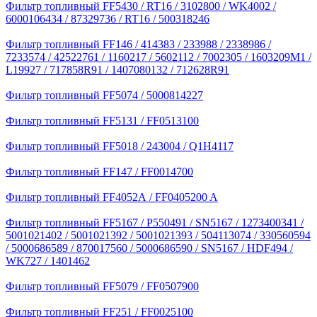
Фильтр топливный FF5430 / RT16 / 3102800 / WK4002 /
6000106434 / 87329736 / RT16 / 500318246
Фильтр топливный FF146 / 414383 / 233988 / 2338986 /
7233574 / 42522761 / 1160217 / 5602112 / 7002305 / 1603209M1 /
L19927 / 717858R91 / 1407080132 / 712628R91
Фильтр топливный FF5074 / 5000814227
Фильтр топливный FF5131 / FF0513100
Фильтр топливный FF5018 / 243004 / Q1H4117
Фильтр топливный FF147 / FF0014700
Фильтр топливный FF4052А / FF0405200 A
Фильтр топливный FF5167 / P550491 / SN5167 / 1273400341 /
5001021402 / 5001021392 / 5001021393 / 504113074 / 330560594
/ 5000686589 / 870017560 / 5000686590 / SN5167 / HDF494 /
WK727 / 1401462
Фильтр топливный FF5079 / FF0507900
Фильтр топливный FF251 / FF0025100