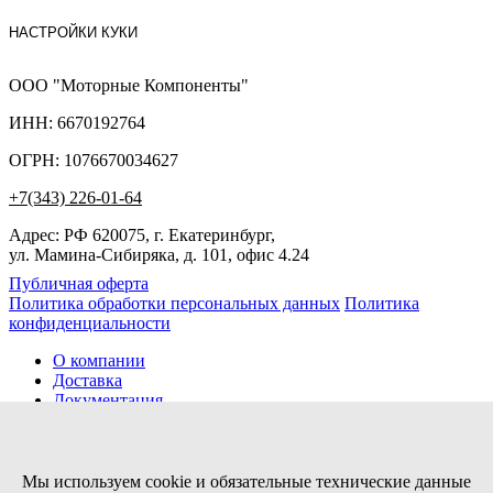
НАСТРОЙКИ КУКИ
ООО "Моторные Компоненты"
ИНН: 6670192764
ОГРН: 1076670034627
+7(343) 226-01-64
Адрес: РФ 620075, г. Екатеринбург,
ул. Мамина-Сибиряка, д. 101, офис 4.24
Публичная оферта
Политика обработки персональных данных
Политика
конфиденциальности
О компании
Доставка
Документация
Новости
Помощь
Контакты
Мы используем cookie и обязательные технические данные