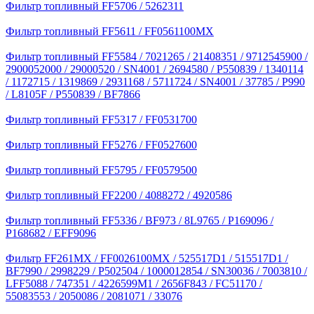
Фильтр топливный FF5706 / 5262311
Фильтр топливный FF5611 / FF0561100MX
Фильтр топливный FF5584 / 7021265 / 21408351 / 9712545900 /
2900052000 / 29000520 / SN4001 / 2694580 / P550839 / 1340114
/ 1172715 / 1319869 / 2931168 / 5711724 / SN4001 / 37785 / P990
/ L8105F / P550839 / BF7866
Фильтр топливный FF5317 / FF0531700
Фильтр топливный FF5276 / FF0527600
Фильтр топливный FF5795 / FF0579500
Фильтр топливный FF2200 / 4088272 / 4920586
Фильтр топливный FF5336 / BF973 / 8L9765 / P169096 /
P168682 / EFF9096
Фильтр FF261MX / FF0026100MX / 525517D1 / 515517D1 /
BF7990 / 2998229 / P502504 / 1000012854 / SN30036 / 7003810 /
LFF5088 / 747351 / 4226599M1 / 2656F843 / FC51170 /
55083553 / 2050086 / 2081071 / 33076