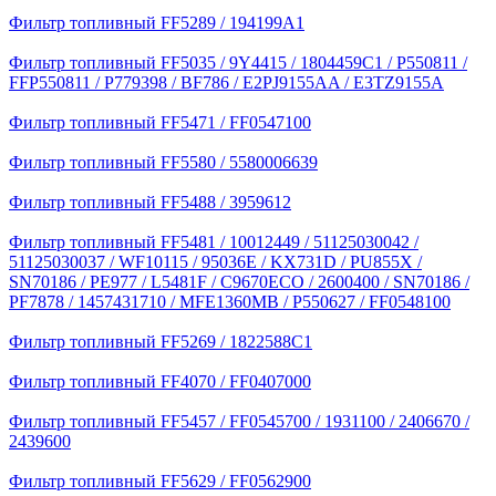
Фильтр топливный FF5289 / 194199A1
Фильтр топливный FF5035 / 9Y4415 / 1804459C1 / P550811 /
FFP550811 / P779398 / BF786 / E2PJ9155AA / E3TZ9155A
Фильтр топливный FF5471 / FF0547100
Фильтр топливный FF5580 / 5580006639
Фильтр топливный FF5488 / 3959612
Фильтр топливный FF5481 / 10012449 / 51125030042 /
51125030037 / WF10115 / 95036E / KX731D / PU855X /
SN70186 / PE977 / L5481F / C9670ECO / 2600400 / SN70186 /
PF7878 / 1457431710 / MFE1360MB / P550627 / FF0548100
Фильтр топливный FF5269 / 1822588C1
Фильтр топливный FF4070 / FF0407000
Фильтр топливный FF5457 / FF0545700 / 1931100 / 2406670 /
2439600
Фильтр топливный FF5629 / FF0562900