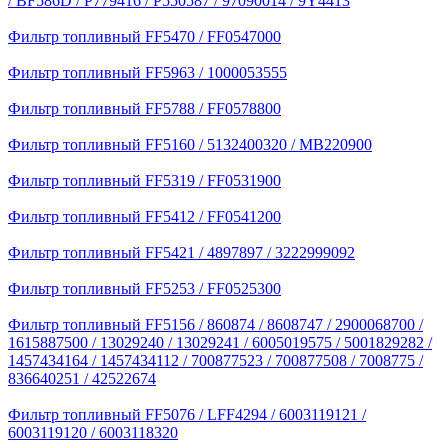
/ BF586D / P779416 / P550587 / 97090014 / 9Y4413
Фильтр топливный FF5470 / FF0547000
Фильтр топливный FF5963 / 1000053555
Фильтр топливный FF5788 / FF0578800
Фильтр топливный FF5160 / 5132400320 / MB220900
Фильтр топливный FF5319 / FF0531900
Фильтр топливный FF5412 / FF0541200
Фильтр топливный FF5421 / 4897897 / 3222999092
Фильтр топливный FF5253 / FF0525300
Фильтр топливный FF5156 / 860874 / 8608747 / 2900068700 /
1615887500 / 13029240 / 13029241 / 6005019575 / 5001829282 /
1457434164 / 1457434112 / 700877523 / 700877508 / 7008775 /
836640251 / 42522674
Фильтр топливный FF5076 / LFF4294 / 6003119121 /
6003119120 / 6003118320