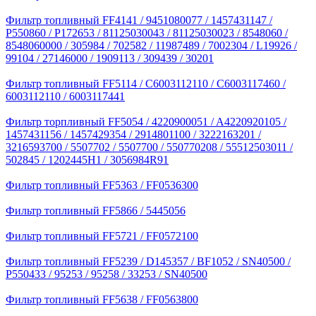
Фильтр топливный FF4141 / 9451080077 / 1457431147 /
P550860 / P172653 / 81125030043 / 81125030023 / 8548060 /
8548060000 / 305984 / 702582 / 11987489 / 7002304 / L19926 /
99104 / 27146000 / 1909113 / 309439 / 30201
Фильтр топливный FF5114 / C6003112110 / C6003117460 /
6003112110 / 6003117441
Фильтр торпливный FF5054 / 4220900051 / A4220920105 /
1457431156 / 1457429354 / 2914801100 / 3222163201 /
3216593700 / 5507702 / 5507700 / 550770208 / 55512503011 /
502845 / 1202445H1 / 3056984R91
Фильтр топливный FF5363 / FF0536300
Фильтр топливный FF5866 / 5445056
Фильтр топливный FF5721 / FF0572100
Фильтр топливный FF5239 / D145357 / BF1052 / SN40500 /
P550433 / 95253 / 95258 / 33253 / SN40500
Фильтр топливный FF5638 / FF0563800