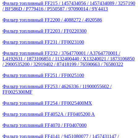
Фильтр топливный FF215 / 1457434056 / 1457434089 / 3257190
/ BF586D / P779416 / P550587 / 97090014 / 9Y4413
Фильтр топливный FF2200 / 4088272 / 4920586
Фильтр топливный FF2203 / FF0220300
Фильтр топливный FF231 / FF0023100
Фильтр топливный FF232 / 3764770001 / A3764770001 /
L4192631 / 1873106851 / 1132400440 / X13240021 / 1873106850
/ 2900535200 / 32919402 / 87418199 / 76590663 / 76580322
Фильтр топливный FF251 / FF0025100
Фильтр топливный FF253 / 4626336 / 11900055602 /
FF0025300MF
Фильтр топливный FF254 / FF0025400MX
Фильтр топливный FF4052А / FF0405200 A
Фильтр топливный FF4070 / FF0407000
Фильтр топливный FF4141 / 9451080077 / 1457431147 /