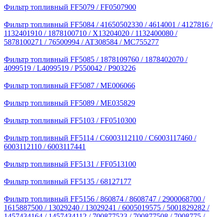
Фильтр топливный FF5079 / FF0507900
Фильтр топливный FF5084 / 41650502330 / 4614001 / 4127816 /
1132401910 / 1878100710 / X13204020 / 1132400080 /
5878100271 / 76500994 / AT308584 / MC755277
Фильтр топливный FF5085 / 1878109760 / 1878402070 /
4099519 / L4099519 / P550042 / P903226
Фильтр топливный FF5087 / ME006066
Фильтр топливный FF5089 / ME035829
Фильтр топливный FF5103 / FF0510300
Фильтр топливный FF5114 / C6003112110 / C6003117460 /
6003112110 / 6003117441
Фильтр топливный FF5131 / FF0513100
Фильтр топливный FF5135 / 68127177
Фильтр топливный FF5156 / 860874 / 8608747 / 2900068700 /
1615887500 / 13029240 / 13029241 / 6005019575 / 5001829282 /
1457434164 / 1457434112 / 700877523 / 700877508 / 7008775 /