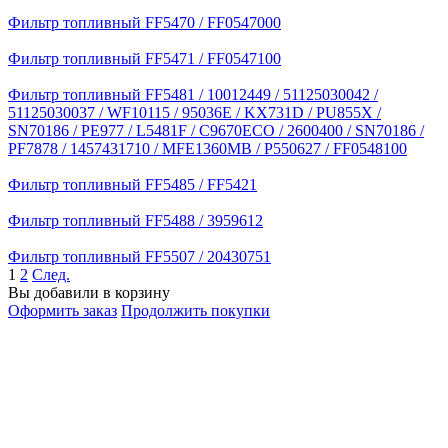
Фильтр топливный FF5470 / FF0547000
Фильтр топливный FF5471 / FF0547100
Фильтр топливный FF5481 / 10012449 / 51125030042 /
51125030037 / WF10115 / 95036E / KX731D / PU855X /
SN70186 / PE977 / L5481F / C9670ECO / 2600400 / SN70186 /
PF7878 / 1457431710 / MFE1360MB / P550627 / FF0548100
Фильтр топливный FF5485 / FF5421
Фильтр топливный FF5488 / 3959612
Фильтр топливный FF5507 / 20430751
1
2
След.
Вы добавили в корзину
Оформить заказ
Продолжить покупки