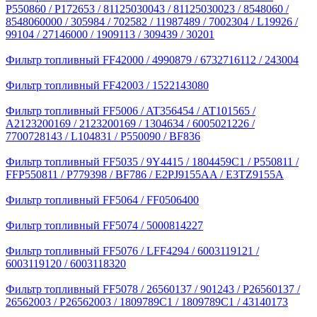
P550860 / P172653 / 81125030043 / 81125030023 / 8548060 /
8548060000 / 305984 / 702582 / 11987489 / 7002304 / L19926 /
99104 / 27146000 / 1909113 / 309439 / 30201
Фильтр топливный FF42000 / 4990879 / 6732716112 / 243004
Фильтр топливный FF42003 / 1522143080
Фильтр топливный FF5006 / AT356454 / AT101565 /
A2123200169 / 2123200169 / 1304634 / 6005021226 /
7700728143 / L104831 / P550090 / BF836
Фильтр топливный FF5035 / 9Y4415 / 1804459C1 / P550811 /
FFP550811 / P779398 / BF786 / E2PJ9155AA / E3TZ9155A
Фильтр топливный FF5064 / FF0506400
Фильтр топливный FF5074 / 5000814227
Фильтр топливный FF5076 / LFF4294 / 6003119121 /
6003119120 / 6003118320
Фильтр топливный FF5078 / 26560137 / 901243 / P26560137 /
26562003 / P26562003 / 1809789C1 / 1809789C1 / 43140173