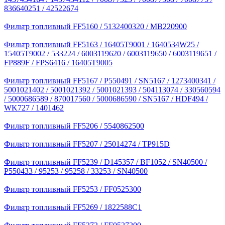
836640251 / 42522674
Фильтр топливный FF5160 / 5132400320 / MB220900
Фильтр топливный FF5163 / 16405T9001 / 1640534W25 /
15405T9002 / 533224 / 6003119620 / 6003119650 / 6003119651 /
FP889F / FPS6416 / 16405T9005
Фильтр топливный FF5167 / P550491 / SN5167 / 1273400341 /
5001021402 / 5001021392 / 5001021393 / 504113074 / 330560594
/ 5000686589 / 870017560 / 5000686590 / SN5167 / HDF494 /
WK727 / 1401462
Фильтр топливный FF5206 / 5540862500
Фильтр топливный FF5207 / 25014274 / TP915D
Фильтр топливный FF5239 / D145357 / BF1052 / SN40500 /
P550433 / 95253 / 95258 / 33253 / SN40500
Фильтр топливный FF5253 / FF0525300
Фильтр топливный FF5269 / 1822588C1