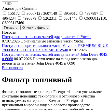
Аналог для Cummins
156172
3606712 / 3607140
3959612
4897897
4964234
4990879
5262311
5301448
C6003112110,
C6003117460
Новости
Поступление запасных частей для двигателей Yuchai
07.07.2026
Оригинальные запасные части Yuchai
Поступление оригинального масла Valvoline PREMIUM BLUE
7800 и ALL FLEET EXTREME 10W-40
07.07.2026
Поступление запасных частей для двигателей John Deere 4045
и 6068
06.07.2026
Поступление на склад комплектов для
ремонта двигателей John Deere 4045 и 6090
Все новости
Фильтр топливный
Фильтры топливные фильтры Fleetguard — это уникальное
сочетание новейших технологий и отличного качества
используемых материалов. Компания Fleetguard —
признанный мировой лидер в области производства
топливных фильтров не только для автомобилей, но и