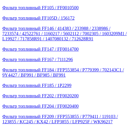
Фильтр топливный FF105 / FF0010500
Фильтр топливный FF105D / 156172
Фильтр топливный FF146 / 414383 / 233988 / 2338986 /
7233574 / 42522761 / 1160217 / 5602112 / 7002305 / 1603209M1 /
L19927 / 717858R91 / 1407080132 / 712628R91
Фильтр топливный FF147 / FF0014700
Фильтр топливный FF167 / 7111296
Фильтр топливный FF184 / FFP553854 / P779399 / 702143C1 /
9Y4427 / BF991 / BF985 / BF991
Фильтр топливный FF185 / 1P2299
Фильтр топливный FF202 / FF0020200
Фильтр топливный FF204 / FF0020400
Фильтр топливный FF209 / FFP553855 / P779411 / 119103 /
123855 / KC245 / KX42 / LFP3855 / LFP925F / WK96217