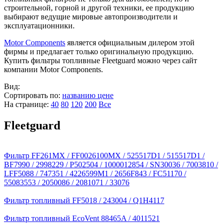
строительной, горной и другой техники, ее продукцию
выбирают ведущие мировые автопроизводители и
эксплуатационники.
Motor Components
является официальным дилером этой
фирмы и предлагает только оригинальную продукцию.
Купить фильтры топливные Fleetguard можно через сайт
компании Motor Components.
Вид:
Сортировать по:
названию
цене
На странице:
40
80
120
200
Все
Fleetguard
Фильтр FF261MX / FF0026100MX / 525517D1 / 515517D1 /
BF7990 / 2998229 / P502504 / 1000012854 / SN30036 / 7003810 /
LFF5088 / 747351 / 4226599M1 / 2656F843 / FC51170 /
55083553 / 2050086 / 2081071 / 33076
Фильтр топливный FF5018 / 243004 / Q1H4117
Фильтр топливный EcoVent 88465A / 4011521