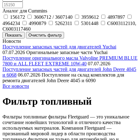
Аналог для Cummins
156172
3606712 / 3607140
3959612
4897897
4964234
4990879
5262311
5301448
C6003112110,
C6003117460
Новости
Поступление запасных частей для двигателей Yuchai
07.07.2026
Оригинальные запасные части Yuchai
Поступление оригинального масла Valvoline PREMIUM BLUE
7800 и ALL FLEET EXTREME 10W-40
07.07.2026
Поступление запасных частей для двигателей John Deere 4045
и 6068
06.07.2026
Поступление на склад комплектов для
ремонта двигателей John Deere 4045 и 6090
Все новости
Фильтр топливный
Фильтры топливные фильтры Fleetguard — это уникальное
сочетание новейших технологий и отличного качества
используемых материалов. Компания Fleetguard —
признанный мировой лидер в области производства
топливных фильтров не только для автомобилей, но и