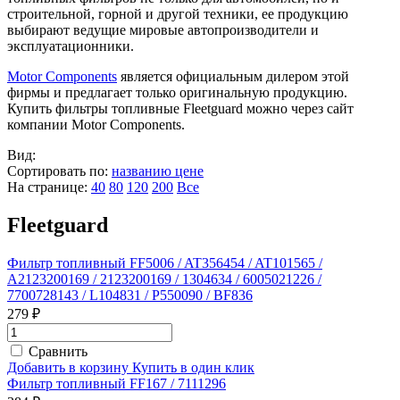
строительной, горной и другой техники, ее продукцию
выбирают ведущие мировые автопроизводители и
эксплуатационники.
Motor Components
является официальным дилером этой
фирмы и предлагает только оригинальную продукцию.
Купить фильтры топливные Fleetguard можно через сайт
компании Motor Components.
Вид:
Сортировать по:
названию
цене
На странице:
40
80
120
200
Все
Fleetguard
Фильтр топливный FF5006 / AT356454 / AT101565 /
A2123200169 / 2123200169 / 1304634 / 6005021226 /
7700728143 / L104831 / P550090 / BF836
279 ₽
Сравнить
Добавить в корзину
Купить в один клик
Фильтр топливный FF167 / 7111296