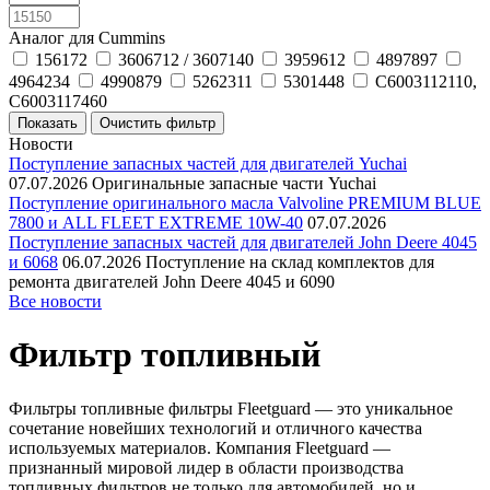
Аналог для Cummins
156172
3606712 / 3607140
3959612
4897897
4964234
4990879
5262311
5301448
C6003112110,
C6003117460
Новости
Поступление запасных частей для двигателей Yuchai
07.07.2026
Оригинальные запасные части Yuchai
Поступление оригинального масла Valvoline PREMIUM BLUE
7800 и ALL FLEET EXTREME 10W-40
07.07.2026
Поступление запасных частей для двигателей John Deere 4045
и 6068
06.07.2026
Поступление на склад комплектов для
ремонта двигателей John Deere 4045 и 6090
Все новости
Фильтр топливный
Фильтры топливные фильтры Fleetguard — это уникальное
сочетание новейших технологий и отличного качества
используемых материалов. Компания Fleetguard —
признанный мировой лидер в области производства
топливных фильтров не только для автомобилей, но и