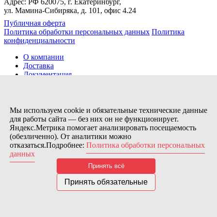
Адрес: РФ 620075, г. Екатеринбург,
ул. Мамина-Сибиряка, д. 101, офис 4.24
Публичная оферта
Политика обработки персональных данных
Политика
конфиденциальности
О компании
Доставка
Документация
Новости
Помощь
Контакты
Мы используем cookie и обязательные технические данные
для работы сайта — без них он не функционирует.
Яндекс.Метрика помогает анализировать посещаемость
Заказов сегодня / Всего
(обезличенно). От аналитики можно
40
отказаться.Подробнее:
Политика обработки персональных
11173
данных
Нас можно найти тут:
Принять всё
© 2026 Motor Components. Все права защищены
Дизайн и разработка сайта
Nice’
N
’Easy
Принять обязательные
В связи с возникшими затруднениями с поставками из-за
рубежа и нестабильностью курса, цена товара может быть
скорректирована после заказа. Надеемся на Ваше понимание.
Понятно