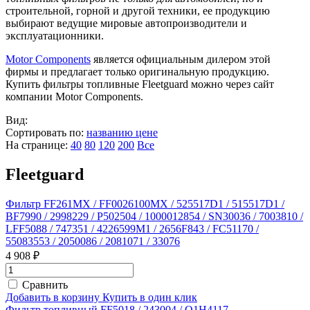
строительной, горной и другой техники, ее продукцию
выбирают ведущие мировые автопроизводители и
эксплуатационники.
Motor Components
является официальным дилером этой
фирмы и предлагает только оригинальную продукцию.
Купить фильтры топливные Fleetguard можно через сайт
компании Motor Components.
Вид:
Сортировать по:
названию
цене
На странице:
40
80
120
200
Все
Fleetguard
Фильтр FF261MX / FF0026100MX / 525517D1 / 515517D1 /
BF7990 / 2998229 / P502504 / 1000012854 / SN30036 / 7003810 /
LFF5088 / 747351 / 4226599M1 / 2656F843 / FC51170 /
55083553 / 2050086 / 2081071 / 33076
4 908 ₽
Сравнить
Добавить в корзину
Купить в один клик
Фильтр топливный FF5018 / 243004 / Q1H4117