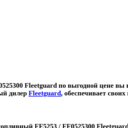
525300 Fleetguard
по выгодной цене вы 
ый дилер
Fleetguard
, обеспечивает свои
опливный FF5253 / FF0525300 Fleetguar