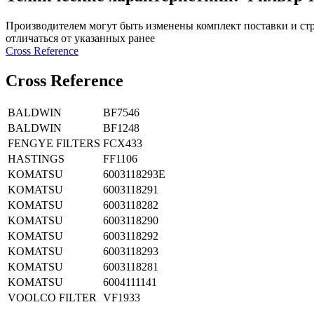
Производителем могут быть изменены комплект поставки и стр
отличаться от указанных ранее
Сross Reference
Сross Reference
BALDWIN
BF7546
BALDWIN
BF1248
FENGYE FILTERS
FCX433
HASTINGS
FF1106
KOMATSU
6003118293E
KOMATSU
6003118291
KOMATSU
6003118282
KOMATSU
6003118290
KOMATSU
6003118292
KOMATSU
6003118293
KOMATSU
6003118281
KOMATSU
6004111141
VOOLCO FILTER
VF1933