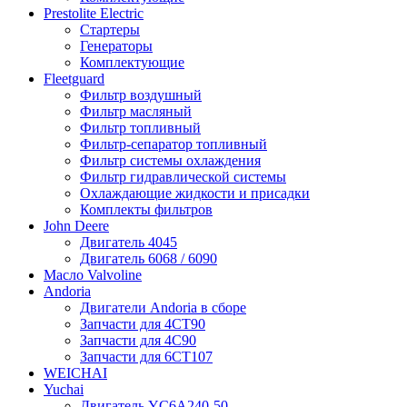
Prestolite Electric
Стартеры
Генераторы
Комплектующие
Fleetguard
Фильтр воздушный
Фильтр масляный
Фильтр топливный
Фильтр-сепаратор топливный
Фильтр системы охлаждения
Фильтр гидравлической системы
Охлаждающие жидкости и присадки
Комплекты фильтров
John Deere
Двигатель 4045
Двигатель 6068 / 6090
Масло Valvoline
Andoria
Двигатели Andoria в сборе
Запчасти для 4CT90
Запчасти для 4С90
Запчасти для 6CT107
WEICHAI
Yuchai
Двигатель YC6A240-50