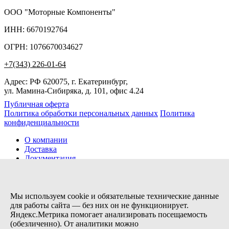
ООО "Моторные Компоненты"
ИНН: 6670192764
ОГРН: 1076670034627
+7(343) 226-01-64
Адрес: РФ 620075, г. Екатеринбург,
ул. Мамина-Сибиряка, д. 101, офис 4.24
Публичная оферта
Политика обработки персональных данных
Политика
конфиденциальности
О компании
Доставка
Документация
Новости
Помощь
Контакты
Мы используем cookie и обязательные технические данные
для работы сайта — без них он не функционирует.
Яндекс.Метрика помогает анализировать посещаемость
Заказов сегодня / Всего
(обезличенно). От аналитики можно