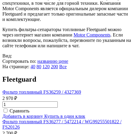
спецтехники, в том числе для горной техники. Компания
Motor Components является официальным дилером компании
Fleetguard и предлагает только оригинальные запасные части
и комплектующие.
Купить фильтры-сепараторы топливные Fleetguard можно
через интернет магазин компании
Motor Components
. Если
возникли вопросы, пожалуйста, перезвоните по указанным на
сайте телефонам или напишите в чат.
Вид:
Сортировать по:
названию
цене
На странице:
40
80
120
200
Все
Fleetguard
Фильтр топливный FS36259 / 4327369
2 970 ₽
Сравнить
Добавить в корзину
Купить в один клик
Фильтр топливный FS36277 / 5472214 / WG99255501822 /
FS20126
2 700 ₽