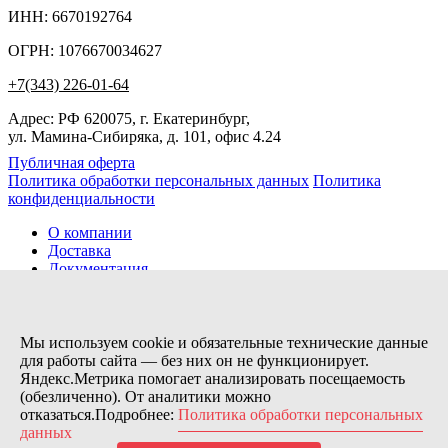
ИНН: 6670192764
ОГРН: 1076670034627
+7(343) 226-01-64
Адрес: РФ 620075, г. Екатеринбург,
ул. Мамина-Сибиряка, д. 101, офис 4.24
Публичная оферта
Политика обработки персональных данных
Политика
конфиденциальности
О компании
Доставка
Документация
Новости
Помощь
Контакты
Мы используем cookie и обязательные технические данные
для работы сайта — без них он не функционирует.
Яндекс.Метрика помогает анализировать посещаемость
Заказов сегодня / Всего
(обезличенно). От аналитики можно
58
отказаться.Подробнее:
Политика обработки персональных
11133
данных
Нас можно найти тут: