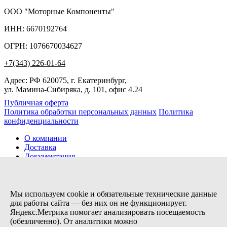
ООО "Моторные Компоненты"
ИНН: 6670192764
ОГРН: 1076670034627
+7(343) 226-01-64
Адрес: РФ 620075, г. Екатеринбург,
ул. Мамина-Сибиряка, д. 101, офис 4.24
Публичная оферта
Политика обработки персональных данных
Политика
конфиденциальности
О компании
Доставка
Документация
Новости
Помощь
Контакты
Мы используем cookie и обязательные технические данные
для работы сайта — без них он не функционирует.
Яндекс.Метрика помогает анализировать посещаемость
Заказов сегодня / Всего
(обезличенно). От аналитики можно