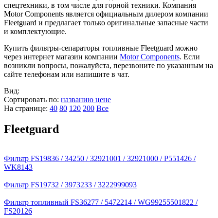
спецтехники, в том числе для горной техники. Компания
Motor Components является официальным дилером компании
Fleetguard и предлагает только оригинальные запасные части
и комплектующие.
Купить фильтры-сепараторы топливные Fleetguard можно
через интернет магазин компании
Motor Components
. Если
возникли вопросы, пожалуйста, перезвоните по указанным на
сайте телефонам или напишите в чат.
Вид:
Сортировать по:
названию
цене
На странице:
40
80
120
200
Все
Fleetguard
Фильтр FS19836 / 34250 / 32921001 / 32921000 / P551426 /
WK8143
Фильтр FS19732 / 3973233 / 3222999093
Фильтр топливный FS36277 / 5472214 / WG99255501822 /
FS20126