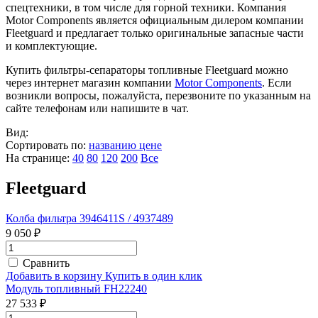
спецтехники, в том числе для горной техники. Компания
Motor Components является официальным дилером компании
Fleetguard и предлагает только оригинальные запасные части
и комплектующие.
Купить фильтры-сепараторы топливные Fleetguard можно
через интернет магазин компании
Motor Components
. Если
возникли вопросы, пожалуйста, перезвоните по указанным на
сайте телефонам или напишите в чат.
Вид:
Сортировать по:
названию
цене
На странице:
40
80
120
200
Все
Fleetguard
Колба фильтра 3946411S / 4937489
9 050 ₽
Сравнить
Добавить в корзину
Купить в один клик
Модуль топливный FH22240
27 533 ₽