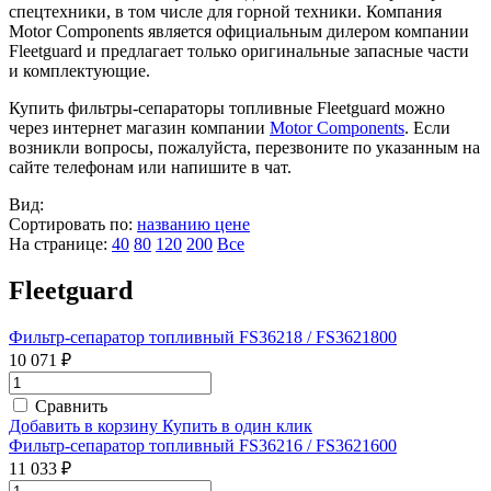
спецтехники, в том числе для горной техники. Компания
Motor Components является официальным дилером компании
Fleetguard и предлагает только оригинальные запасные части
и комплектующие.
Купить фильтры-сепараторы топливные Fleetguard можно
через интернет магазин компании
Motor Components
. Если
возникли вопросы, пожалуйста, перезвоните по указанным на
сайте телефонам или напишите в чат.
Вид:
Сортировать по:
названию
цене
На странице:
40
80
120
200
Все
Fleetguard
Фильтр-сепаратор топливный FS36218 / FS3621800
10 071 ₽
Сравнить
Добавить в корзину
Купить в один клик
Фильтр-сепаратор топливный FS36216 / FS3621600
11 033 ₽