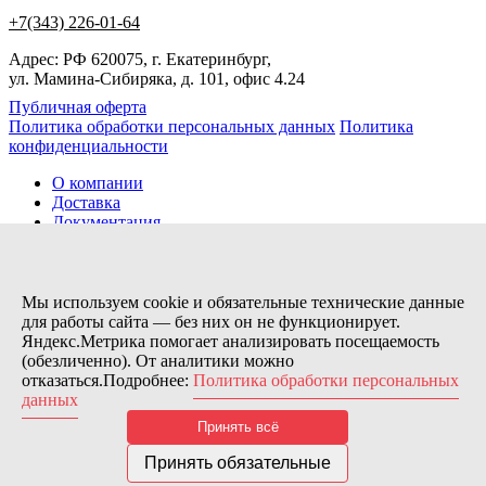
+7(343) 226-01-64
Адрес: РФ 620075, г. Екатеринбург,
ул. Мамина-Сибиряка, д. 101, офис 4.24
Публичная оферта
Политика обработки персональных данных
Политика
конфиденциальности
О компании
Доставка
Документация
Новости
Помощь
Контакты
Мы используем cookie и обязательные технические данные
для работы сайта — без них он не функционирует.
Яндекс.Метрика помогает анализировать посещаемость
Заказов сегодня / Всего
(обезличенно). От аналитики можно
35
отказаться.Подробнее:
Политика обработки персональных
11173
данных
Нас можно найти тут:
Принять всё
© 2026 Motor Components. Все права защищены
Дизайн и разработка сайта
Nice’
N
’Easy
Принять обязательные
В связи с возникшими затруднениями с поставками из-за