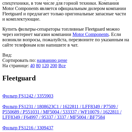
спецтехники, в том числе для горной техники. Компания
Motor Components является официальным дилером компании
Fleetguard и предлагает только оригинальные запасные части
и комплектующие.
Купить фильтры-сепараторы топливные Fleetguard можно
через интернет магазин компании
Motor Components
. Если
возникли вопросы, пожалуйста, перезвоните по указанным на
сайте телефонам или напишите в чат.
Вид:
Сортировать по:
названию
цене
На странице:
40
80
120
200
Все
Fleetguard
Фильтр FS1242 / 3355903
Фильтр FS1231 / 1808623C1 / 1622811 / LFF8349 / P7509 /
P550689 / P551031 / MF5004 / 533337 / WF10079 / 1622811 /
LFF8349 / F64997 / 95337 / 3337 / MF5004 / BF7584
Фильтр FS1216 / 3309437