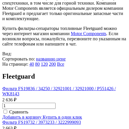
спецтехники, в том числе для горной техники. Компания
Motor Components является официальным дилером компании
Fleetguard и предлагает только оригинальные запасные части
и комплектующие.
Купить фильтры-сепараторы топливные Fleetguard можно
через интернет магазин компании
Motor Components
. Если
возникли вопросы, пожалуйста, перезвоните по указанным на
сайте телефонам или напишите в чат.
Вид:
Сортировать по:
названию
цене
На странице:
40
80
120
200
Все
Fleetguard
Фильтр FS19836 / 34250 / 32921001 / 32921000 / P551426 /
WK8143
2 636 ₽
Сравнить
Добавить в корзину
Купить в один клик
Фильтр FS19732 / 3973233 / 3222999093
2 663 ₽