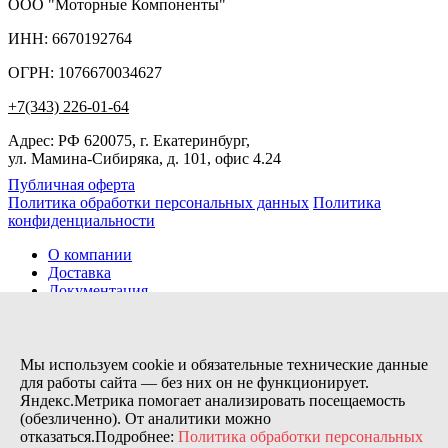
ООО "Моторные Компоненты"
ИНН: 6670192764
ОГРН: 1076670034627
+7(343) 226-01-64
Адрес: РФ 620075, г. Екатеринбург,
ул. Мамина-Сибиряка, д. 101, офис 4.24
Публичная оферта
Политика обработки персональных данных
Политика
конфиденциальности
О компании
Доставка
Документация
Новости
Помощь
Контакты
Мы используем cookie и обязательные технические данные
для работы сайта — без них он не функционирует.
Яндекс.Метрика помогает анализировать посещаемость
Заказов сегодня / Всего
(обезличенно). От аналитики можно
9
отказаться.Подробнее:
Политика обработки персональных