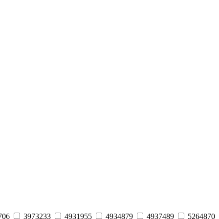
706
3973233
4931955
4934879
4937489
5264870