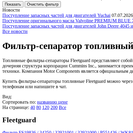
Новости
Поступление запасных частей для двигателей Yuchai
07.07.2026
Поступление оригинального масла Valvoline PREMIUM BLU
Поступление запасных частей для двигателей John Deere 4045 
Все новости
Фильтр-сепаратор топливны
Топливные фильтры-сепараторы Fleetguard представляют собой
дочерняя структура корпорации Cummins Inc., занимается пре
техники. Компания Motor Components является официальным ди
Купить фильтры-сепараторы топливные Fleetguard можно чере
телефонам или напишите в чат.
Вид:
Сортировать по:
названию
цене
На странице:
40
80
120
200
Все
Fleetguard
Фильтр FS19836 / 34250 / 32921001 / 32921000 / P551426 / WK8