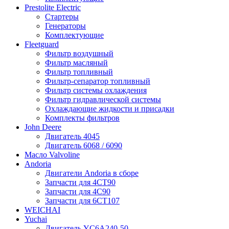
Prestolite Electric
Стартеры
Генераторы
Комплектующие
Fleetguard
Фильтр воздушный
Фильтр масляный
Фильтр топливный
Фильтр-сепаратор топливный
Фильтр системы охлаждения
Фильтр гидравлической системы
Охлаждающие жидкости и присадки
Комплекты фильтров
John Deere
Двигатель 4045
Двигатель 6068 / 6090
Масло Valvoline
Andoria
Двигатели Andoria в сборе
Запчасти для 4CT90
Запчасти для 4С90
Запчасти для 6CT107
WEICHAI
Yuchai
Двигатель YC6A240-50