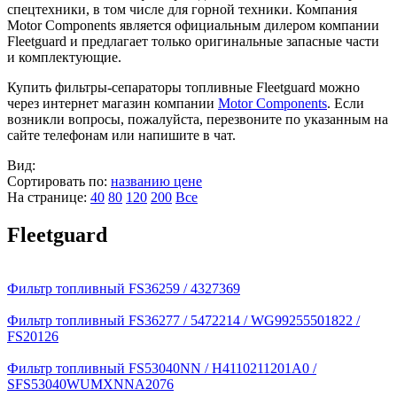
спецтехники, в том числе для горной техники. Компания
Motor Components является официальным дилером компании
Fleetguard и предлагает только оригинальные запасные части
и комплектующие.
Купить фильтры-сепараторы топливные Fleetguard можно
через интернет магазин компании
Motor Components
. Если
возникли вопросы, пожалуйста, перезвоните по указанным на
сайте телефонам или напишите в чат.
Вид:
Сортировать по:
названию
цене
На странице:
40
80
120
200
Все
Fleetguard
Фильтр топливный FS36259 / 4327369
Фильтр топливный FS36277 / 5472214 / WG99255501822 /
FS20126
Фильтр топливный FS53040NN / H4110211201A0 /
SFS53040WUMXNNA2076