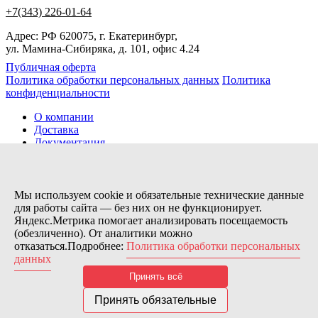
+7(343) 226-01-64
Адрес: РФ 620075, г. Екатеринбург,
ул. Мамина-Сибиряка, д. 101, офис 4.24
Публичная оферта
Политика обработки персональных данных
Политика
конфиденциальности
О компании
Доставка
Документация
Новости
Помощь
Контакты
Мы используем cookie и обязательные технические данные
для работы сайта — без них он не функционирует.
Яндекс.Метрика помогает анализировать посещаемость
Заказов сегодня / Всего
(обезличенно). От аналитики можно
79
отказаться.Подробнее:
Политика обработки персональных
11115
данных
Нас можно найти тут:
Принять всё
© 2026 Motor Components. Все права защищены
Дизайн и разработка сайта
Nice’
N
’Easy
Принять обязательные
В связи с возникшими затруднениями с поставками из-за