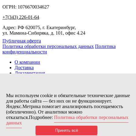
ОГРН: 1076670034627
+7(343) 226-01-64
Адрес: РФ 620075, г. Екатеринбург,
ул. Мамина-Сибиряка, д. 101, офис 4.24
Публичная оферта
Политика обработки персональных данных
Политика
конфиденциальности
О компании
Доставка
Документация
Новости
Помощь
Контакты
Мы используем cookie и обязательные технические данные
для работы сайта — без них он не функционирует.
Яндекс.Метрика помогает анализировать посещаемость
Заказов сегодня / Всего
(обезличенно). От аналитики можно
9
отказаться.Подробнее:
Политика обработки персональных
11154
данных
Нас можно найти тут:
Принять всё
© 2026 Motor Components. Все права защищены