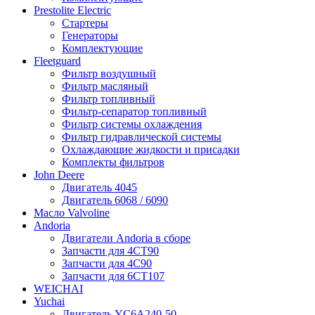
Prestolite Electric
Стартеры
Генераторы
Комплектующие
Fleetguard
Фильтр воздушный
Фильтр масляный
Фильтр топливный
Фильтр-сепаратор топливный
Фильтр системы охлаждения
Фильтр гидравлической системы
Охлаждающие жидкости и присадки
Комплекты фильтров
John Deere
Двигатель 4045
Двигатель 6068 / 6090
Масло Valvoline
Andoria
Двигатели Andoria в сборе
Запчасти для 4CT90
Запчасти для 4С90
Запчасти для 6CT107
WEICHAI
Yuchai
Двигатель YC6A240-50