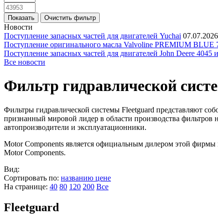
Новости
Поступление запасных частей для двигателей Yuchai
07.07.2026
Поступление оригинального масла Valvoline PREMIUM BLU
Поступление запасных частей для двигателей John Deere 4045 
Все новости
Фильтр гидравлической сист
Фильтры гидравлической системы Fleetguard представляют собо
признанный мировой лидер в области производства фильтров н
автопроизводители и эксплуатационники.
Motor Components является официальным дилером этой фирмы 
Motor Components.
Вид:
Сортировать по:
названию
цене
На странице:
40
80
120
200
Все
Fleetguard