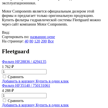
эксплуатационники.
Motor Components является официальным дилером этой
фирмы и предлагает только оригинальную продукцию.
Купить фильтры гидравлической системы Fleetguard можно
через сайт компании Motor Components.
Вид:
Сортировать по:
названию
цене
На странице:
40
80
120
200
Все
Fleetguard
Фильтр HF28836 / 4294135
1 762 ₽
Сравнить
Добавить в корзину
Купить в один клик
Фильтр HF35140 / 750131061
4 288 ₽
Сравнить
Добавить в корзину
Купить в один клик