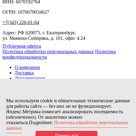
ИНН: 6670192764
ОГРН: 1076670034627
+7(343) 226-01-64
Адрес: РФ 620075, г. Екатеринбург,
ул. Мамина-Сибиряка, д. 101, офис 4.24
Публичная оферта
Политика обработки персональных данных
Политика
конфиденциальности
О компании
Доставка
Документация
Новости
Помощь
Контакты
Мы используем cookie и обязательные технические данные
для работы сайта — без них он не функционирует.
Яндекс.Метрика помогает анализировать посещаемость
Заказов сегодня / Всего
(обезличенно). От аналитики можно
2
отказаться.Подробнее:
Политика обработки персональных
11154
данных
Нас можно найти тут:
Принять всё