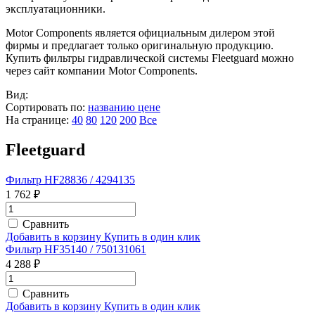
эксплуатационники.
Motor Components является официальным дилером этой
фирмы и предлагает только оригинальную продукцию.
Купить фильтры гидравлической системы Fleetguard можно
через сайт компании Motor Components.
Вид:
Сортировать по:
названию
цене
На странице:
40
80
120
200
Все
Fleetguard
Фильтр HF28836 / 4294135
1 762 ₽
Сравнить
Добавить в корзину
Купить в один клик
Фильтр HF35140 / 750131061
4 288 ₽
Сравнить
Добавить в корзину
Купить в один клик