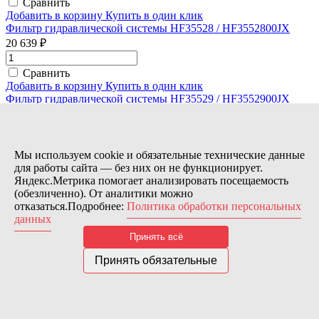
Сравнить
Добавить в корзину
Купить в один клик
Фильтр гидравлической системы HF35528 / HF3552800JX
20 639 ₽
Сравнить
Добавить в корзину
Купить в один клик
Фильтр гидравлической системы HF35529 / HF3552900JX
10 128 ₽
Сравнить
Мы используем cookie и обязательные технические данные
Добавить в корзину
Купить в один клик
для работы сайта — без них он не функционирует.
Фильтр гидравлической системы HF35552 / HF3555200JX
Яндекс.Метрика помогает анализировать посещаемость
20 980 ₽
(обезличенно). От аналитики можно
отказаться.Подробнее:
Политика обработки персональных
Сравнить
данных
Добавить в корзину
Купить в один клик
Принять всё
Фильтр гидравлической системы HF6011 / HF0601100
1 463 ₽
Принять обязательные
Сравнить
Добавить в корзину
Купить в один клик
Фильтр гидравлической системы HF6056 / HF0605600