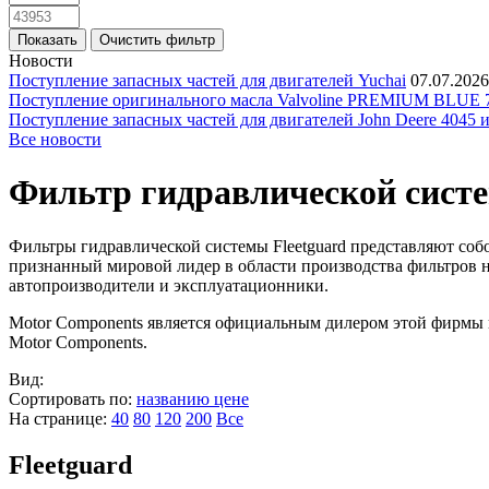
Новости
Поступление запасных частей для двигателей Yuchai
07.07.2026
Поступление оригинального масла Valvoline PREMIUM BLU
Поступление запасных частей для двигателей John Deere 4045 
Все новости
Фильтр гидравлической сист
Фильтры гидравлической системы Fleetguard представляют собо
признанный мировой лидер в области производства фильтров н
автопроизводители и эксплуатационники.
Motor Components является официальным дилером этой фирмы 
Motor Components.
Вид:
Сортировать по:
названию
цене
На странице:
40
80
120
200
Все
Fleetguard