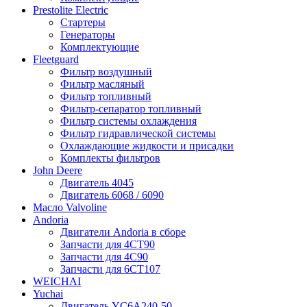
Prestolite Electric
Стартеры
Генераторы
Комплектующие
Fleetguard
Фильтр воздушный
Фильтр масляный
Фильтр топливный
Фильтр-сепаратор топливный
Фильтр системы охлаждения
Фильтр гидравлической системы
Охлаждающие жидкости и присадки
Комплекты фильтров
John Deere
Двигатель 4045
Двигатель 6068 / 6090
Масло Valvoline
Andoria
Двигатели Andoria в сборе
Запчасти для 4CT90
Запчасти для 4С90
Запчасти для 6CT107
WEICHAI
Yuchai
Двигатель YC6A240-50