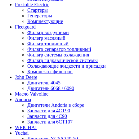
Prestolite Electric
Стартеры
Генераторы
Комплектующие
Fleetguard
Фильтр воздушный
Фильтр масляный
Фильтр топливный
Фильтр-сепаратор топливный
Фильтр системы охлаждения
Фильтр гидравлической системы
Охлаждающие жидкости и присадки
Комплекты фильтров
John Deere
Двигатель 4045
Двигатель 6068 / 6090
Масло Valvoline
Andoria
Двигатели Andoria в сборе
Запчасти для 4CT90
Запчасти для 4С90
Запчасти для 6CT107
WEICHAI
Yuchai
Двигатель YC6A240-50