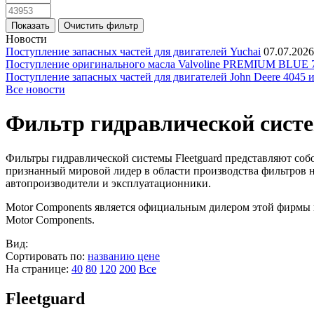
Новости
Поступление запасных частей для двигателей Yuchai
07.07.2026
Поступление оригинального масла Valvoline PREMIUM BLU
Поступление запасных частей для двигателей John Deere 4045 
Все новости
Фильтр гидравлической сист
Фильтры гидравлической системы Fleetguard представляют собо
признанный мировой лидер в области производства фильтров н
автопроизводители и эксплуатационники.
Motor Components является официальным дилером этой фирмы 
Motor Components.
Вид:
Сортировать по:
названию
цене
На странице:
40
80
120
200
Все
Fleetguard