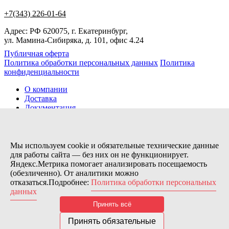
+7(343) 226-01-64
Адрес: РФ 620075, г. Екатеринбург,
ул. Мамина-Сибиряка, д. 101, офис 4.24
Публичная оферта
Политика обработки персональных данных
Политика
конфиденциальности
О компании
Доставка
Документация
Новости
Помощь
Контакты
Мы используем cookie и обязательные технические данные
для работы сайта — без них он не функционирует.
Яндекс.Метрика помогает анализировать посещаемость
Заказов сегодня / Всего
(обезличенно). От аналитики можно
1
отказаться.Подробнее:
Политика обработки персональных
11133
данных
Нас можно найти тут:
Принять всё
© 2026 Motor Components. Все права защищены
Дизайн и разработка сайта
Nice’
N
’Easy
Принять обязательные
В связи с возникшими затруднениями с поставками из-за