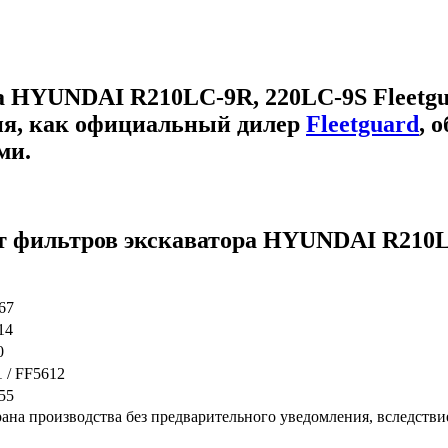
а HYUNDAI R210LC-9R, 220LC-9S Fleetg
ия, как официальный дилер
Fleetguard
, 
ми.
т фильтров экскаватора HYUNDAI R210LC
67
14
0
 / FF5612
55
ана производства без предварительного уведомления, вследстви