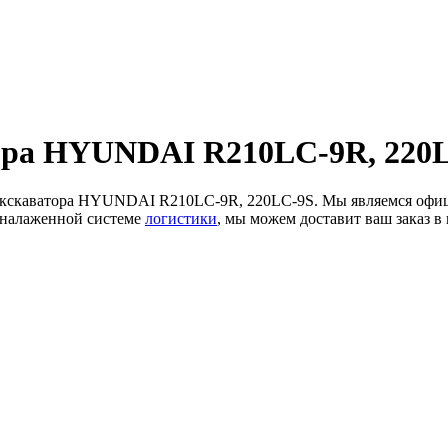
ора HYUNDAI R210LC-9R, 220L
в экскаватора HYUNDAI R210LC-9R, 220LC-9S. Мы являемся оф
 налаженной системе
логистики
, мы можем доставит ваш заказ в