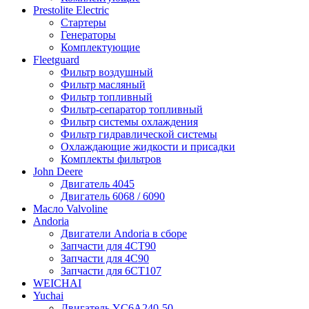
Prestolite Electric
Стартеры
Генераторы
Комплектующие
Fleetguard
Фильтр воздушный
Фильтр масляный
Фильтр топливный
Фильтр-сепаратор топливный
Фильтр системы охлаждения
Фильтр гидравлической системы
Охлаждающие жидкости и присадки
Комплекты фильтров
John Deere
Двигатель 4045
Двигатель 6068 / 6090
Масло Valvoline
Andoria
Двигатели Andoria в сборе
Запчасти для 4CT90
Запчасти для 4С90
Запчасти для 6CT107
WEICHAI
Yuchai
Двигатель YC6A240-50