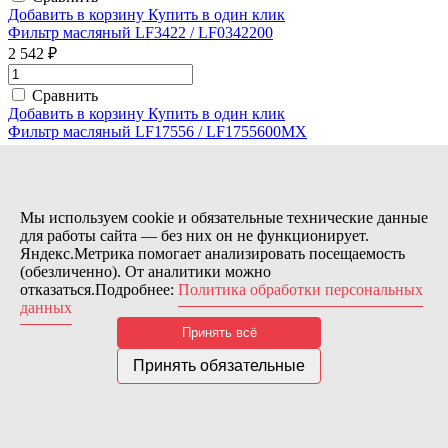
Добавить в корзину
Купить в один клик
Фильтр масляный LF3422 / LF0342200
2 542 ₽
Сравнить
Добавить в корзину
Купить в один клик
Фильтр масляный LF17556 / LF1755600MX
2 562 ₽
Сравнить
Добавить в корзину
Купить в один клик
Мы используем cookie и обязательные технические данные
1
2
След.
для работы сайта — без них он не функционирует.
Вы добавили в корзину
Яндекс.Метрика помогает анализировать посещаемость
Оформить заказ
Продолжить покупки
(обезличенно). От аналитики можно
отказаться.Подробнее:
Политика обработки персональных
данных
Принять всё
Принять обязательные