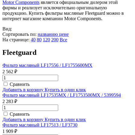
Motor Components
является официальным дилером этой
фирмы и реализует исключительно оригинальную
продукцию. Купить фильтры масляные Fleetguard можно в
интернет магазине компании Motor Components.
Вид:
Сортировать по:
названию
цене
На странице:
40
80
120
200
Все
Fleetguard
Фильтр масляный LF17556 / LF1755600MX
2 562 ₽
Сравнить
Добавить в корзину
Купить в один клик
Фильтр масляный LF17535MX / LF1753500MX / 5399594
2 283 ₽
Сравнить
Добавить в корзину
Купить в один клик
Фильтр масляный LF17513 / LF3730
1 909 ₽