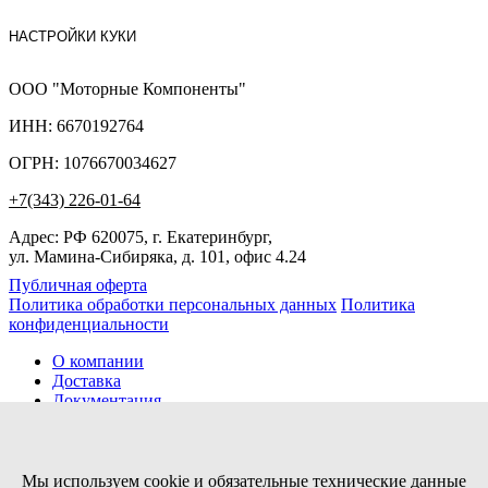
НАСТРОЙКИ КУКИ
ООО "Моторные Компоненты"
ИНН: 6670192764
ОГРН: 1076670034627
+7(343) 226-01-64
Адрес: РФ 620075, г. Екатеринбург,
ул. Мамина-Сибиряка, д. 101, офис 4.24
Публичная оферта
Политика обработки персональных данных
Политика
конфиденциальности
О компании
Доставка
Документация
Новости
Помощь
Контакты
Мы используем cookie и обязательные технические данные