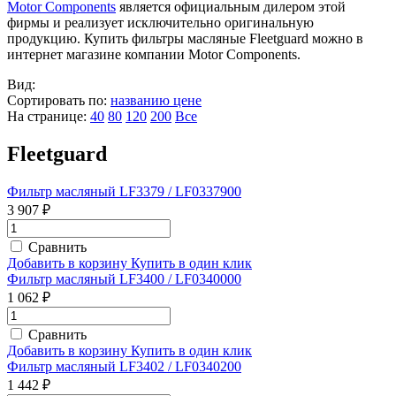
Motor Components
является официальным дилером этой
фирмы и реализует исключительно оригинальную
продукцию. Купить фильтры масляные Fleetguard можно в
интернет магазине компании Motor Components.
Вид:
Сортировать по:
названию
цене
На странице:
40
80
120
200
Все
Fleetguard
Фильтр масляный LF3379 / LF0337900
3 907 ₽
Сравнить
Добавить в корзину
Купить в один клик
Фильтр масляный LF3400 / LF0340000
1 062 ₽
Сравнить
Добавить в корзину
Купить в один клик
Фильтр масляный LF3402 / LF0340200
1 442 ₽