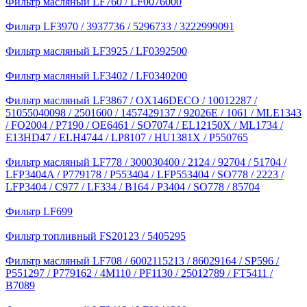
Фильтр масляный LF760 / LF0076000
Фильтр LF3970 / 3937736 / 5296733 / 3222999091
Фильтр масляный LF3925 / LF0392500
Фильтр масляный LF3402 / LF0340200
Фильтр масляный LF3867 / OX146DECO / 10012287 /
51055040098 / 2501600 / 1457429137 / 92026E / 1061 / MLE1343
/ FO2004 / P7190 / OE6461 / SO7074 / EL12150X / ML1734 /
E13HD47 / ELH4744 / LP8107 / HU1381X / P550765
Фильтр масляный LF778 / 300030400 / 2124 / 92704 / 51704 /
LFP3404A / P779178 / P553404 / LFP553404 / SO778 / 2223 /
LFP3404 / C977 / LF334 / B164 / P3404 / SO778 / 85704
Фильтр LF699
Фильтр топливный FS20123 / 5405295
Фильтр масляный LF708 / 6002115213 / 86029164 / SP596 /
P551297 / P779162 / 4M110 / PF1130 / 25012789 / FT5411 /
B7089