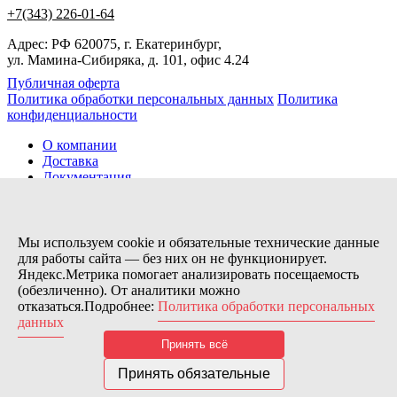
+7(343) 226-01-64
Адрес: РФ 620075, г. Екатеринбург,
ул. Мамина-Сибиряка, д. 101, офис 4.24
Публичная оферта
Политика обработки персональных данных
Политика
конфиденциальности
О компании
Доставка
Документация
Новости
Помощь
Контакты
Мы используем cookie и обязательные технические данные
для работы сайта — без них он не функционирует.
Яндекс.Метрика помогает анализировать посещаемость
Заказов сегодня / Всего
(обезличенно). От аналитики можно
21
отказаться.Подробнее:
Политика обработки персональных
11173
данных
Нас можно найти тут:
Принять всё
© 2026 Motor Components. Все права защищены
Дизайн и разработка сайта
Nice’
N
’Easy
Принять обязательные
В связи с возникшими затруднениями с поставками из-за
рубежа и нестабильностью курса, цена товара может быть