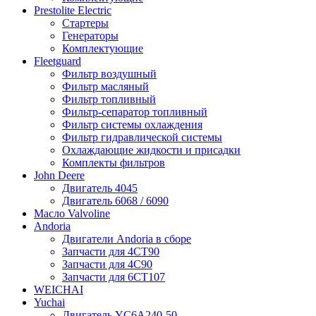
Prestolite Electric
Стартеры
Генераторы
Комплектующие
Fleetguard
Фильтр воздушный
Фильтр масляный
Фильтр топливный
Фильтр-сепаратор топливный
Фильтр системы охлаждения
Фильтр гидравлической системы
Охлаждающие жидкости и присадки
Комплекты фильтров
John Deere
Двигатель 4045
Двигатель 6068 / 6090
Масло Valvoline
Andoria
Двигатели Andoria в сборе
Запчасти для 4CT90
Запчасти для 4С90
Запчасти для 6CT107
WEICHAI
Yuchai
Двигатель YC6A240-50