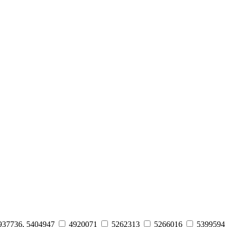
937736, 5404947
4920071
5262313
5266016
5399594