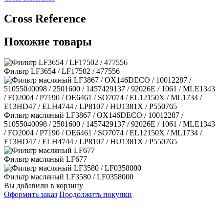
Сross Reference
Похожие товары
Фильтр LF3654 / LF17502 / 477556
Фильтр масляный LF3867 / OX146DECO / 10012287 /
51055040098 / 2501600 / 1457429137 / 92026E / 1061 / MLE1343
/ FO2004 / P7190 / OE6461 / SO7074 / EL12150X / ML1734 /
E13HD47 / ELH4744 / LP8107 / HU1381X / P550765
Фильтр масляный LF677
Фильтр масляный LF3580 / LF0358000
Вы добавили в корзину
Оформить заказ
Продолжить покупки