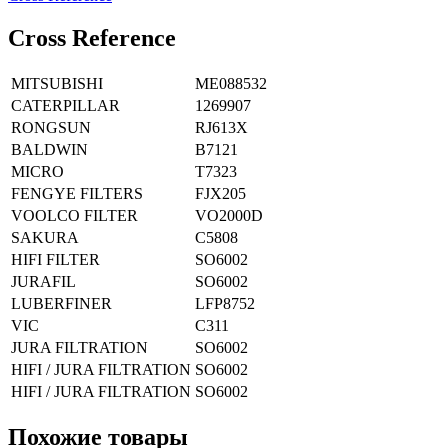
Сross Reference
MITSUBISHI
ME088532
CATERPILLAR
1269907
RONGSUN
RJ613X
BALDWIN
B7121
MICRO
T7323
FENGYE FILTERS
FJX205
VOOLCO FILTER
VO2000D
SAKURA
C5808
HIFI FILTER
SO6002
JURAFIL
SO6002
LUBERFINER
LFP8752
VIC
C311
JURA FILTRATION
SO6002
HIFI / JURA FILTRATION
SO6002
HIFI / JURA FILTRATION
SO6002
Похожие товары