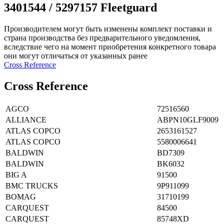
3401544 / 5297157 Fleetguard
Производителем могут быть изменены комплект поставки и
страна производства без предварительного уведомления,
вследствие чего на момент приобретения конкретного товара
они могут отличаться от указанных ранее
Сross Reference
Сross Reference
AGCO
72516560
ALLIANCE
ABPN10GLF9009
ATLAS COPCO
2653161527
ATLAS COPCO
5580006641
BALDWIN
BD7309
BALDWIN
BK6032
BIG A
91500
BMC TRUCKS
9P911099
BOMAG
31710199
CARQUEST
84500
CARQUEST
85748XD