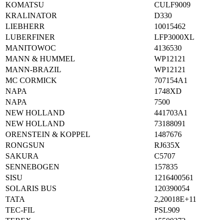
KOMATSU
CULF9009
KRALINATOR
D330
LIEBHERR
10015462
LUBERFINER
LFP3000XL
MANITOWOC
4136530
MANN & HUMMEL
WP12121
MANN-BRAZIL
WP12121
MC CORMICK
707154A1
NAPA
1748XD
NAPA
7500
NEW HOLLAND
441703A1
NEW HOLLAND
73188091
ORENSTEIN & KOPPEL
1487676
RONGSUN
RJ635X
SAKURA
C5707
SENNEBOGEN
157835
SISU
1216400561
SOLARIS BUS
120390054
TATA
2,20018E+11
TEC-FIL
PSL909