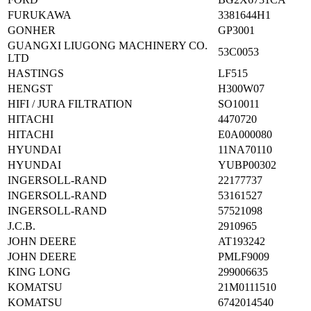
FURUKAWA
3381644H1
GONHER
GP3001
GUANGXI LIUGONG MACHINERY CO.
53C0053
LTD
HASTINGS
LF515
HENGST
H300W07
HIFI / JURA FILTRATION
SO10011
HITACHI
4470720
HITACHI
E0A000080
HYUNDAI
11NA70110
HYUNDAI
YUBP00302
INGERSOLL-RAND
22177737
INGERSOLL-RAND
53161527
INGERSOLL-RAND
57521098
J.C.B.
2910965
JOHN DEERE
AT193242
JOHN DEERE
PMLF9009
KING LONG
299006635
KOMATSU
21M0111510
KOMATSU
6742014540