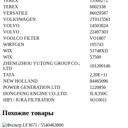
TEREX
15500272
TEREX
6002338
VERSATILE
86029587
VOLKSWAGEN
2T0115561
VOLVO
14503824
VOLVO
22497303
VOOLCO FILTER
VO1807
WIRTGEN
195743
WIX
51748XD
WIX
57500
ZHENGZHOU YUTONG GROUP CO.;
101200146
LTD
TATA
2,20E+11
NEW HOLLAND
84465096
POWER GENERATION LTD
1220856
DONGFENG ENGINE CO.;LTD.
JLX350C
HIFI / JURA FILTRATION
SO10011
Похожие товары