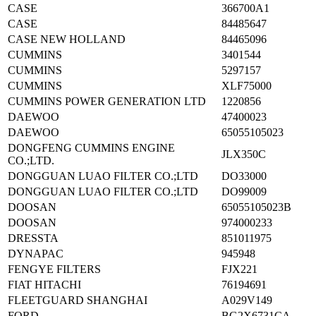
CASE
366700A1
CASE
84485647
CASE NEW HOLLAND
84465096
CUMMINS
3401544
CUMMINS
5297157
CUMMINS
XLF75000
CUMMINS POWER GENERATION LTD
1220856
DAEWOO
47400023
DAEWOO
65055105023
DONGFENG CUMMINS ENGINE
JLX350C
CO.;LTD.
DONGGUAN LUAO FILTER CO.;LTD
DO33000
DONGGUAN LUAO FILTER CO.;LTD
DO99009
DOOSAN
65055105023B
DOOSAN
974000233
DRESSTA
851011975
DYNAPAC
945948
FENGYE FILTERS
FJX221
FIAT HITACHI
76194691
FLEETGUARD SHANGHAI
A029V149
FORD
BG2X6731CA