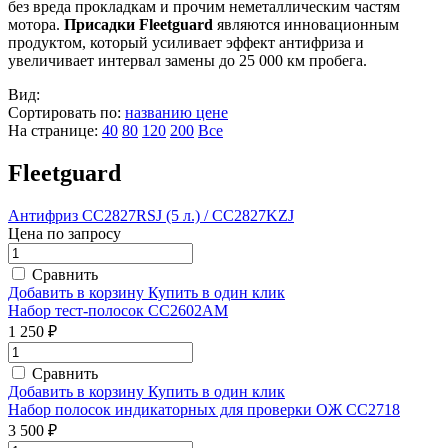
без вреда прокладкам и прочим неметаллическим частям
мотора.
Присадки Fleetguard
являются инновационным
продуктом, который усиливает эффект антифриза и
увеличивает интервал замены до 25 000 км пробега.
Вид:
Сортировать по:
названию
цене
На странице:
40
80
120
200
Все
Fleetguard
Антифриз CC2827RSJ (5 л.) / CC2827KZJ
Цена по запросу
Сравнить
Добавить в корзину
Купить в один клик
Набор тест-полосок CC2602AM
1 250 ₽
Сравнить
Добавить в корзину
Купить в один клик
Набор полосок индикаторных для проверки ОЖ CC2718
3 500 ₽