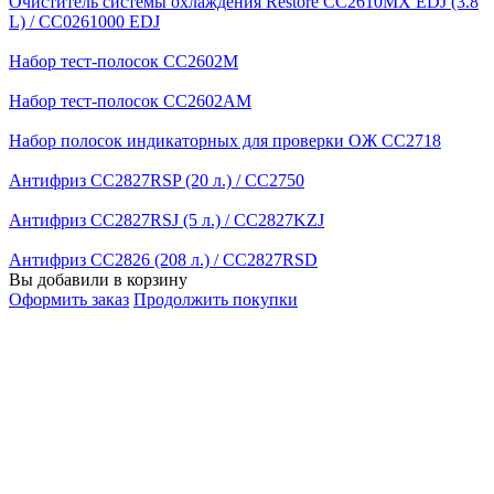
Очиститель системы охлаждения Restore CC2610MX EDJ (3.8
L) / CC0261000 EDJ
Набор тест-полосок CC2602M
Набор тест-полосок CC2602AM
Набор полосок индикаторных для проверки ОЖ CC2718
Антифриз CC2827RSP (20 л.) / CC2750
Антифриз CC2827RSJ (5 л.) / CC2827KZJ
Антифриз CC2826 (208 л.) / CC2827RSD
Вы добавили в корзину
Оформить заказ
Продолжить покупки