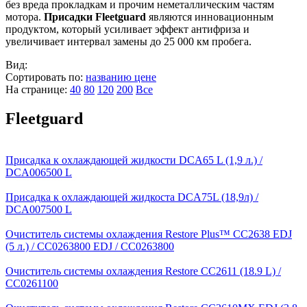
без вреда прокладкам и прочим неметаллическим частям
мотора.
Присадки Fleetguard
являются инновационным
продуктом, который усиливает эффект антифриза и
увеличивает интервал замены до 25 000 км пробега.
Вид:
Сортировать по:
названию
цене
На странице:
40
80
120
200
Все
Fleetguard
Присадка к охлаждающей жидкости DCA65 L (1,9 л.) /
DCA006500 L
Присадка к охлаждающей жидкоста DCA75L (18,9л) /
DCA007500 L
Очиститель системы охлаждения Restore Plus™ CC2638 EDJ
(5 л.) / CC0263800 EDJ / CC0263800
Очиститель системы охлаждения Restore CC2611 (18.9 L) /
CC0261100