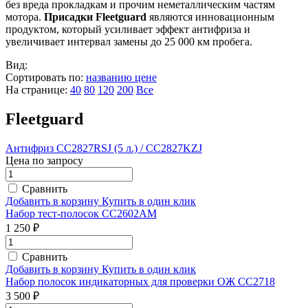
без вреда прокладкам и прочим неметаллическим частям
мотора.
Присадки Fleetguard
являются инновационным
продуктом, который усиливает эффект антифриза и
увеличивает интервал замены до 25 000 км пробега.
Вид:
Сортировать по:
названию
цене
На странице:
40
80
120
200
Все
Fleetguard
Антифриз CC2827RSJ (5 л.) / CC2827KZJ
Цена по запросу
Сравнить
Добавить в корзину
Купить в один клик
Набор тест-полосок CC2602AM
1 250 ₽
Сравнить
Добавить в корзину
Купить в один клик
Набор полосок индикаторных для проверки ОЖ CC2718
3 500 ₽