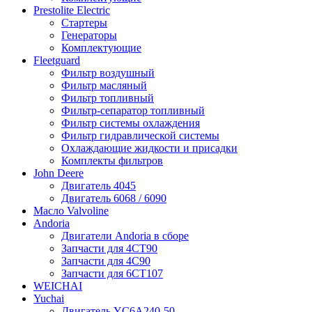
Prestolite Electric
Стартеры
Генераторы
Комплектующие
Fleetguard
Фильтр воздушный
Фильтр масляный
Фильтр топливный
Фильтр-сепаратор топливный
Фильтр системы охлаждения
Фильтр гидравлической системы
Охлаждающие жидкости и присадки
Комплекты фильтров
John Deere
Двигатель 4045
Двигатель 6068 / 6090
Масло Valvoline
Andoria
Двигатели Andoria в сборе
Запчасти для 4CT90
Запчасти для 4С90
Запчасти для 6CT107
WEICHAI
Yuchai
Двигатель YC6A240-50