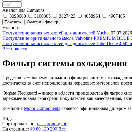
Аналог для Cummins
3098688
3100305
3827423
4058964
4907485
Новости
Поступление запасных частей для двигателей Yuchai
07.07.2026
Поступление оригинального масла Valvoline PREMIUM BLU
Поступление запасных частей для двигателей John Deere 4045 
Все новости
Фильтр системы охлаждения
Представляем вашему вниманию фильтры системы охлаждения ф
достигается за счет использования передовых материалов пр
Фирма Fleetguard – лидер в области производства фильтров с
зарекомендовала себя среди покупателей как качественная, эко
Компания
Motor Components
является официальным дилером зап
Вид:
Сортировать по:
названию
цене
На странице:
40
80
120
200
Все