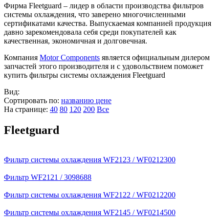
Фирма Fleetguard – лидер в области производства фильтров
системы охлаждения, что заверено многочисленными
сертификатами качества. Выпускаемая компанией продукция
давно зарекомендовала себя среди покупателей как
качественная, экономичная и долговечная.
Компания
Motor Components
является официальным дилером
запчастей этого производителя и с удовольствием поможет
купить фильтры системы охлаждения Fleetguard
Вид:
Сортировать по:
названию
цене
На странице:
40
80
120
200
Все
Fleetguard
Фильтр системы охлаждения WF2123 / WF0212300
Фильтр WF2121 / 3098688
Фильтр системы охлаждения WF2122 / WF0212200
Фильтр системы охлаждения WF2145 / WF0214500