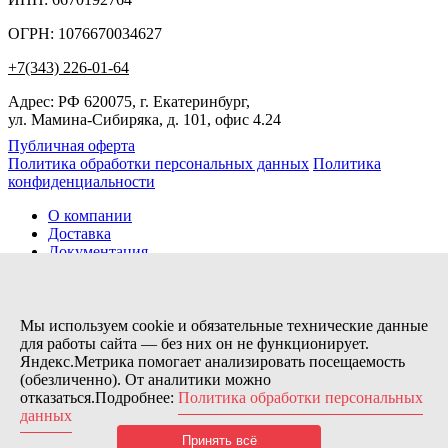
ОГРН: 1076670034627
+7(343) 226-01-64
Адрес: РФ 620075, г. Екатеринбург,
ул. Мамина-Сибиряка, д. 101, офис 4.24
Публичная оферта
Политика обработки персональных данных
Политика
конфиденциальности
О компании
Доставка
Документация
Новости
Помощь
Контакты
Мы используем cookie и обязательные технические данные
для работы сайта — без них он не функционирует.
Яндекс.Метрика помогает анализировать посещаемость
Заказов сегодня / Всего
(обезличенно). От аналитики можно
18
отказаться.Подробнее:
Политика обработки персональных
11154
данных
Нас можно найти тут:
Принять всё
© 2026 Motor Components. Все права защищены