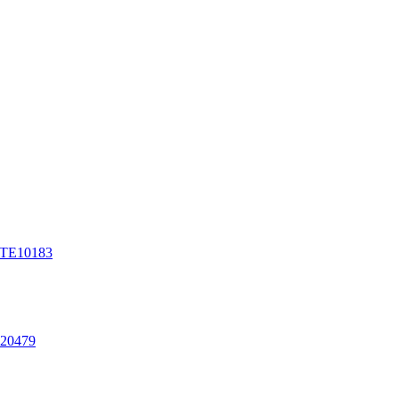
 TE10183
120479