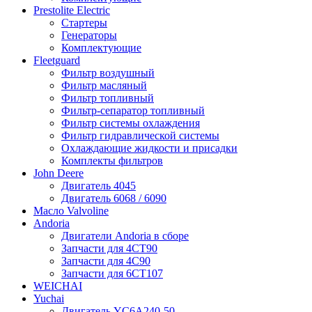
Prestolite Electric
Стартеры
Генераторы
Комплектующие
Fleetguard
Фильтр воздушный
Фильтр масляный
Фильтр топливный
Фильтр-сепаратор топливный
Фильтр системы охлаждения
Фильтр гидравлической системы
Охлаждающие жидкости и присадки
Комплекты фильтров
John Deere
Двигатель 4045
Двигатель 6068 / 6090
Масло Valvoline
Andoria
Двигатели Andoria в сборе
Запчасти для 4CT90
Запчасти для 4С90
Запчасти для 6CT107
WEICHAI
Yuchai
Двигатель YC6A240-50