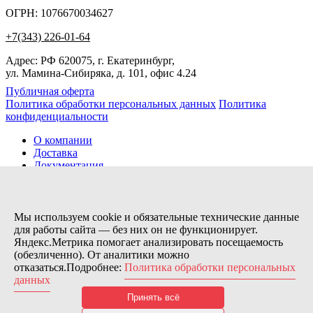
ОГРН: 1076670034627
+7(343) 226-01-64
Адрес: РФ 620075, г. Екатеринбург,
ул. Мамина-Сибиряка, д. 101, офис 4.24
Публичная оферта
Политика обработки персональных данных
Политика
конфиденциальности
О компании
Доставка
Документация
Новости
Помощь
Контакты
Мы используем cookie и обязательные технические данные
для работы сайта — без них он не функционирует.
Яндекс.Метрика помогает анализировать посещаемость
Заказов сегодня / Всего
(обезличенно). От аналитики можно
7
отказаться.Подробнее:
Политика обработки персональных
11173
данных
Нас можно найти тут:
Принять всё
© 2026 Motor Components. Все права защищены