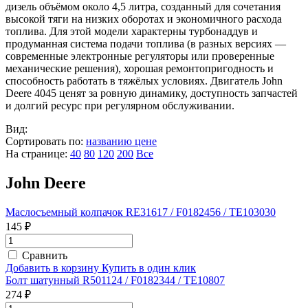
дизель объёмом около 4,5 литра, созданный для сочетания
высокой тяги на низких оборотах и экономичного расхода
топлива. Для этой модели характерны турбонаддув и
продуманная система подачи топлива (в разных версиях —
современные электронные регуляторы или проверенные
механические решения), хорошая ремонтопригодность и
способность работать в тяжёлых условиях. Двигатель John
Deere 4045 ценят за ровную динамику, доступность запчастей
и долгий ресурс при регулярном обслуживании.
Вид:
Сортировать по:
названию
цене
На странице:
40
80
120
200
Все
John Deere
Маслосъемный колпачок RE31617 / F0182456 / TE103030
145 ₽
Сравнить
Добавить в корзину
Купить в один клик
Болт шатунный R501124 / F0182344 / TE10807
274 ₽