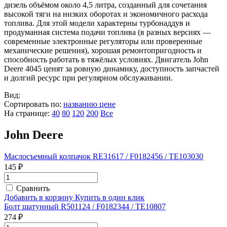
дизель объёмом около 4,5 литра, созданный для сочетания
высокой тяги на низких оборотах и экономичного расхода
топлива. Для этой модели характерны турбонаддув и
продуманная система подачи топлива (в разных версиях —
современные электронные регуляторы или проверенные
механические решения), хорошая ремонтопригодность и
способность работать в тяжёлых условиях. Двигатель John
Deere 4045 ценят за ровную динамику, доступность запчастей
и долгий ресурс при регулярном обслуживании.
Вид:
Сортировать по:
названию
цене
На странице:
40
80
120
200
Все
John Deere
Маслосъемный колпачок RE31617 / F0182456 / TE103030
145 ₽
Сравнить
Добавить в корзину
Купить в один клик
Болт шатунный R501124 / F0182344 / TE10807
274 ₽