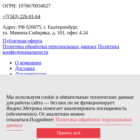
ОГРН: 1076670034627
+7(343) 226-01-64
Адрес: РФ 620075, г. Екатеринбург,
ул. Мамина-Сибиряка, д. 101, офис 4.24
Публичная оферта
Политика обработки персональных данных
Политика
конфиденциальности
О компании
Доставка
Документация
Новости
Помощь
Контакты
Мы используем cookie и обязательные технические данные
для работы сайта — без них он не функционирует.
Яндекс.Метрика помогает анализировать посещаемость
Заказов сегодня / Всего
(обезличенно). От аналитики можно
6
отказаться.Подробнее:
Политика обработки персональных
11133
данных
Нас можно найти тут:
Принять всё
© 2026 Motor Components. Все права защищены