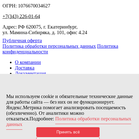
ОГРН: 1076670034627
+7(343) 226-01-64
Адрес: РФ 620075, г. Екатеринбург,
ул. Мамина-Сибиряка, д. 101, офис 4.24
Публичная оферта
Политика обработки персональных данных
Политика
конфиденциальности
О компании
Доставка
Документация
Новости
Помощь
Контакты
Мы используем cookie и обязательные технические данные
для работы сайта — без них он не функционирует.
Яндекс.Метрика помогает анализировать посещаемость
Заказов сегодня / Всего
(обезличенно). От аналитики можно
19
отказаться.Подробнее:
Политика обработки персональных
11154
данных
Нас можно найти тут:
Принять всё
© 2026 Motor Components. Все права защищены