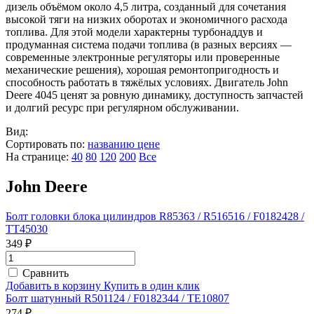
дизель объёмом около 4,5 литра, созданный для сочетания
высокой тяги на низких оборотах и экономичного расхода
топлива. Для этой модели характерны турбонаддув и
продуманная система подачи топлива (в разных версиях —
современные электронные регуляторы или проверенные
механические решения), хорошая ремонтопригодность и
способность работать в тяжёлых условиях. Двигатель John
Deere 4045 ценят за ровную динамику, доступность запчастей
и долгий ресурс при регулярном обслуживании.
Вид:
Сортировать по:
названию
цене
На странице:
40
80
120
200
Все
John Deere
Болт головки блока цилиндров R85363 / R516516 / F0182428 /
TT45030
349 ₽
Сравнить
Добавить в корзину
Купить в один клик
Болт шатунный R501124 / F0182344 / TE10807
274 ₽