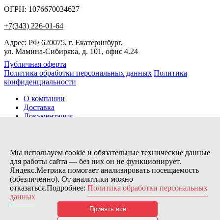
ОГРН: 1076670034627
+7(343) 226-01-64
Адрес: РФ 620075, г. Екатеринбург,
ул. Мамина-Сибиряка, д. 101, офис 4.24
Публичная оферта
Политика обработки персональных данных
Политика
конфиденциальности
О компании
Доставка
Документация
Новости
Помощь
Контакты
Мы используем cookie и обязательные технические данные
для работы сайта — без них он не функционирует.
Яндекс.Метрика помогает анализировать посещаемость
Заказов сегодня / Всего
(обезличенно). От аналитики можно
17
отказаться.Подробнее:
Политика обработки персональных
11154
данных
Нас можно найти тут:
Принять всё
© 2026 Motor Components. Все права защищены