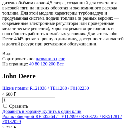
дизель объёмом около 4,5 литра, созданный для сочетания
высокой тяги на низких оборотах и экономичного расхода
топлива. Для этой модели характерны турбонаддув и
продуманная система подачи топлива (в разных версиях —
современные электронные регуляторы или проверенные
механические решения), хорошая ремонтопригодность и
способность работать в тяжёлых условиях. Двигатель John
Deere 4045 ценят за ровную динамику, доступность запчастей
и долгий ресурс при регулярном обслуживании.
Вид:
Сортировать по:
названию
цене
На странице:
40
80
120
200
Все
John Deere
Шкив помпы R121038 / TE11288 / F0182230
4 600 ₽
Сравнить
Добавить в корзину
Купить в один клик
Ролик обводной RE505264 / TE112999 / RE68722 / RE51281 /
F0182029
2 714 ₽