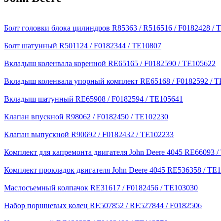
Болт головки блока цилиндров R85363 / R516516 / F0182428 / 
Болт шатунный R501124 / F0182344 / TE10807
Вкладыш коленвала коренной RE65165 / F0182590 / TE105622
Вкладыш коленвала упорный комплект RE65168 / F0182592 / T
Вкладыш шатунный RE65908 / F0182594 / TE105641
Клапан впускной R98062 / F0182450 / TE102230
Клапан выпускной R90692 / F0182432 / TE102233
Комплект для капремонта двигателя John Deere 4045 RE66093 /
Комплект прокладок двигателя John Deere 4045 RE536358 / TE
Маслосъемный колпачок RE31617 / F0182456 / TE103030
Набор поршневых колец RE507852 / RE527844 / F0182506