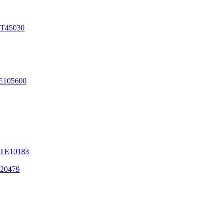
TT45030
E105600
 TE10183
120479