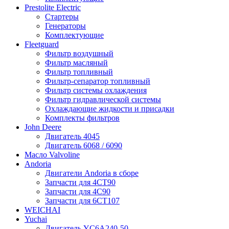
Prestolite Electric
Стартеры
Генераторы
Комплектующие
Fleetguard
Фильтр воздушный
Фильтр масляный
Фильтр топливный
Фильтр-сепаратор топливный
Фильтр системы охлаждения
Фильтр гидравлической системы
Охлаждающие жидкости и присадки
Комплекты фильтров
John Deere
Двигатель 4045
Двигатель 6068 / 6090
Масло Valvoline
Andoria
Двигатели Andoria в сборе
Запчасти для 4CT90
Запчасти для 4С90
Запчасти для 6CT107
WEICHAI
Yuchai
Двигатель YC6A240-50