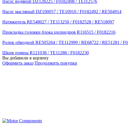
Насос водяной DZ128225 / F0182498 / TE112576
Насос масляный DZ100057 / TE10910 / F0182492 / RE504914
Натяжитель RE548027 / TE113250 / F0182528 / RE518097
Прокладка головки блока цилиндров R116515 / F0182216
Ролик обводной RE505264 / TE112999 / RE68722 / RE51281 / F
Шкив помпы R121038 / TE11288 / F0182230
Вы добавили в корзину
Оформить заказ
Продолжить покупки