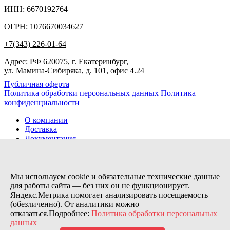
ИНН: 6670192764
ОГРН: 1076670034627
+7(343) 226-01-64
Адрес: РФ 620075, г. Екатеринбург,
ул. Мамина-Сибиряка, д. 101, офис 4.24
Публичная оферта
Политика обработки персональных данных
Политика
конфиденциальности
О компании
Доставка
Документация
Новости
Помощь
Контакты
Мы используем cookie и обязательные технические данные
для работы сайта — без них он не функционирует.
Яндекс.Метрика помогает анализировать посещаемость
Заказов сегодня / Всего
(обезличенно). От аналитики можно
10
отказаться.Подробнее:
Политика обработки персональных
11154
данных
Нас можно найти тут: