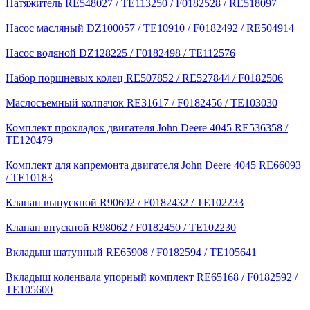
Натяжитель RE548027 / TE113250 / F0182528 / RE518097
Насос масляный DZ100057 / TE10910 / F0182492 / RE504914
Насос водяной DZ128225 / F0182498 / TE112576
Набор поршневых колец RE507852 / RE527844 / F0182506
Маслосъемный колпачок RE31617 / F0182456 / TE103030
Комплект прокладок двигателя John Deere 4045 RE536358 /
TE120479
Комплект для капремонта двигателя John Deere 4045 RE66093
/ TE10183
Клапан выпускной R90692 / F0182432 / TE102233
Клапан впускной R98062 / F0182450 / TE102230
Вкладыш шатунный RE65908 / F0182594 / TE105641
Вкладыш коленвала упорный комплект RE65168 / F0182592 /
TE105600