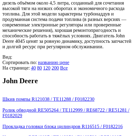
дизель объёмом около 4,5 литра, созданный для сочетания
высокой тяги на низких оборотах и экономичного расхода
топлива. Для этой модели характерны турбонаддув и
продуманная система подачи топлива (в разных версиях —
современные электронные регуляторы или проверенные
механические решения), хорошая ремонтопригодность и
способность работать в тяжёлых условиях. Двигатель John
Deere 4045 ценят за ровную динамику, доступность запчастей
и долгий ресурс при регулярном обслуживании.
Вид:
Сортировать по:
названию
цене
На странице:
40
80
120
200
Все
John Deere
Шкив помпы R121038 / TE11288 / F0182230
Ролик обводной RE505264 / TE112999 / RE68722 / RE51281 /
F0182029
Прокладка головки блока цилиндров R116515 / F0182216