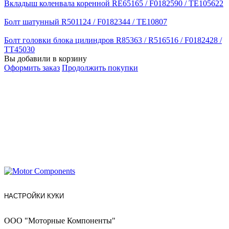
Вкладыш коленвала коренной RE65165 / F0182590 / TE105622
Болт шатунный R501124 / F0182344 / TE10807
Болт головки блока цилиндров R85363 / R516516 / F0182428 /
TT45030
Вы добавили в корзину
Оформить заказ
Продолжить покупки
НАСТРОЙКИ КУКИ
ООО "Моторные Компоненты"