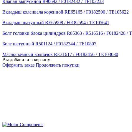
Клапан выпускной R90692 / F0182432 / TE102233
Вкладыш коленвала коренной RE65165 / F0182590 / TE105622
Вкладыш шатунный RE65908 / F0182594 / TE105641
Болт головки блока цилиндров R85363 / R516516 / F0182428 / 
Болт шатунный R501124 / F0182344 / TE10807
Маслосъемный колпачок RE31617 / F0182456 / TE103030
Вы добавили в корзину
Оформить заказ
Продолжить покупки