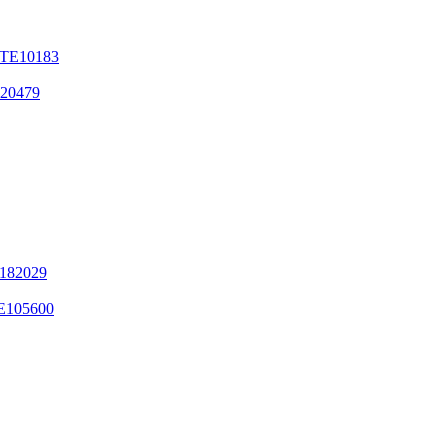
 TE10183
120479
0182029
E105600