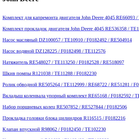
Комплект для капремонта двигателя John Deere 4045 RE66093 /
Комплект прокладок двигателя John Deere 4045 RE536358 / TE
Насос масляный DZ100057 / TE10910 / F0182492 / RE504914
Насос водяной DZ128225 / F0182498 / TE112576
Натяжитель RE548027 / TE113250 / F0182528 / RE518097
Шкив помпы R121038 / TE11288 / F0182230
Ролик обводной RE505264 / TE112999 / RE68722 / RE51281 / F
Вкладыш коленвала упорный комплект RE65168 / F0182592 / T
Набор поршневых колец RE507852 / RE527844 / F0182506
Прокладка головки блока цилиндров R116515 / F0182216
Клапан впускной R98062 / F0182450 / TE102230