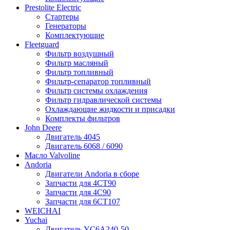
Prestolite Electric
Стартеры
Генераторы
Комплектующие
Fleetguard
Фильтр воздушный
Фильтр масляный
Фильтр топливный
Фильтр-сепаратор топливный
Фильтр системы охлаждения
Фильтр гидравлической системы
Охлаждающие жидкости и присадки
Комплекты фильтров
John Deere
Двигатель 4045
Двигатель 6068 / 6090
Масло Valvoline
Andoria
Двигатели Andoria в сборе
Запчасти для 4CT90
Запчасти для 4С90
Запчасти для 6CT107
WEICHAI
Yuchai
Двигатель YC6A240-50